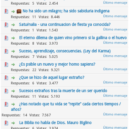
5
2.454
No ha sido un milagro; ha sido sabiduria indigena
11
8.446
Satuŕnalia - una continuacion de fiesta ya conocida?
1
1.543
El eterno dilema de quien vino primero si la gallina o el huevo
8
3.973
Suceso, aprendizaje, consecuencias. (Ley del Karma)
7
5.025
¿Es psible un nuevo y mejor homo sapiens?
22
9.321
¿Que se hizo de aquel lugar extraño?
6
3.477
Sucesos extraños tras la muerte de un ser querido
11
5.193
¿Has notado que tu vida se “repite” cada ciertos tiempos /
años?
14
7.567
La Biblia no habla de Dios. Mauro Biglino
6
3.974