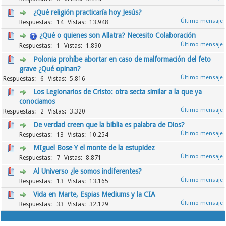
¿Qué religión practicaría hoy Jesús?
14
13.948
¿Qué o quienes son Allatra? Necesito Colaboración
1
1.890
Polonia prohíbe abortar en caso de malformación del feto
grave ¿Qué opinan?
6
5.816
Los Legionarios de Cristo: otra secta similar a la que ya
conociamos
2
3.320
De verdad creen que la biblia es palabra de Dios?
13
10.254
MIguel Bose Y el monte de la estupidez
7
8.871
Al Universo ¿le somos indiferentes?
13
13.165
Vida en Marte, Espias Mediums y la CIA
33
32.129