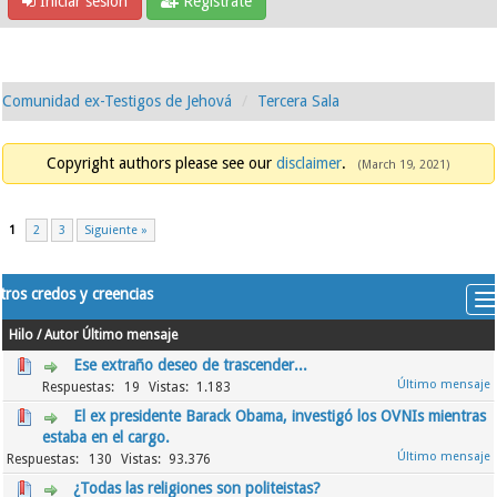
Iniciar sesión
Regístrate
Comunidad ex-Testigos de Jehová
Tercera Sala
Copyright authors please see our
disclaimer
.
(March 19, 2021)
1
2
3
Siguiente »
tros credos y creencias
Hilo
/
Autor
Último mensaje
Ese extraño deseo de trascender...
19
1.183
El ex presidente Barack Obama, investigó los OVNIs mientras
estaba en el cargo.
130
93.376
¿Todas las religiones son politeistas?