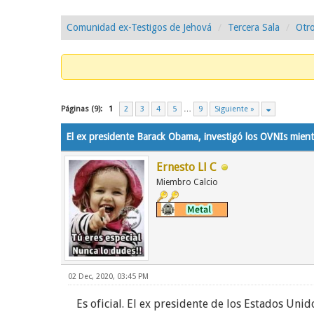
Comunidad ex-Testigos de Jehová
Tercera Sala
Otro
1 voto(s) - 5 Media
1
2
3
4
5
Páginas (9):
1
2
3
4
5
…
9
Siguiente »
El ex presidente Barack Obama, investigó los OVNIs mient
Ernesto Ll C
Miembro Calcio
02 Dec, 2020, 03:45 PM
Es oficial. El ex presidente de los Estados Uni