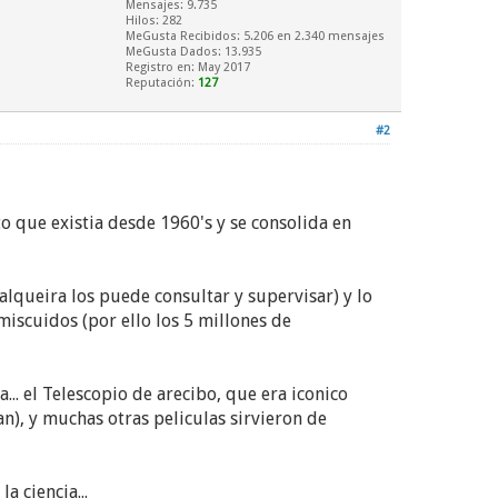
Mensajes: 9.735
Hilos: 282
MeGusta Recibidos:
5.206
en 2.340 mensajes
MeGusta Dados: 13.935
Registro en: May 2017
Reputación:
127
#2
to que existia desde 1960's y se consolida en
alqueira los puede consultar y supervisar) y lo
nmiscuidos (por ello los 5 millones de
.. el Telescopio de arecibo, que era iconico
n), y muchas otras peliculas sirvieron de
a ciencia...