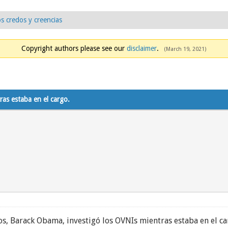
s credos y creencias
Copyright authors please see our
disclaimer
.
(March 19, 2021)
ras estaba en el cargo.
dos, Barack Obama, investigó los OVNIs mientras estaba en el ca