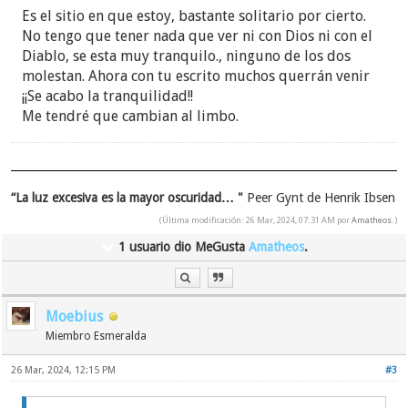
Es el sitio en que estoy, bastante solitario por cierto.
No tengo que tener nada que ver ni con Dios ni con el
Diablo, se esta muy tranquilo., ninguno de los dos
molestan. Ahora con tu escrito muchos querrán venir
¡¡Se acabo la tranquilidad!!
Me tendré que cambian al limbo.
“La luz excesiva es la mayor oscuridad… "
Peer Gynt de Henrik Ibsen
(Última modificación: 26 Mar, 2024, 07:31 AM por
Amatheos
.)
1 usuario dio MeGusta
Amatheos
.
Moebius
Miembro Esmeralda
26 Mar, 2024, 12:15 PM
#3