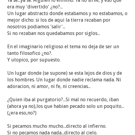
Ya se...ya se. Alguien lo elimino. Ya no sirve, y eso que
era muy 'divertido' ¿no?...
Un lugar abstracto donde estabamos y no estabamos, o
mejor dicho: si los de aqui la tierra rezaban por
nosotros podiamos 'salir'...
Si no rezaban nos quedabamos por siglos...
En el imaginario religioso el tema no deja de ser un
tanto filosofico ¿no?.
Y utopico, por supuesto.
Un lugar donde (se supone) se esta lejos de dios y de
los hombres. Un lugar donde nadie reclama nada. Ni
adoracion, ni amor, ni fe, ni creencias...
¿Quien iba al purgatorio?...Si mal no recuerdo, iban
(ahora ya no),los que habian pecado solo un poquito...
(¿era eso,no?)
Si pecamos mucho mucho...directo al infierno.
Si no pecamos nada nada...directo al cielo.