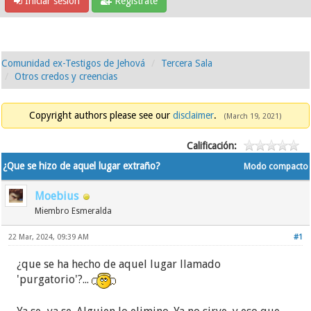
Iniciar sesión
Regístrate
Comunidad ex-Testigos de Jehová
Tercera Sala
Otros credos y creencias
Copyright authors please see our
disclaimer
.
(March 19, 2021)
Calificación:
¿Que se hizo de aquel lugar extraño?
Modo compacto
Moebius
Miembro Esmeralda
22 Mar, 2024, 09:39 AM
#1
¿que se ha hecho de aquel lugar llamado
'purgatorio'?...