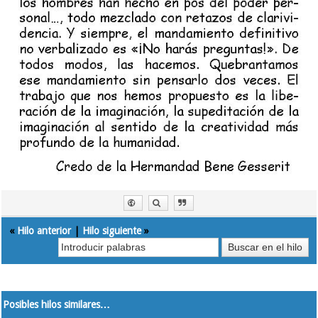
«
Hilo anterior
|
Hilo siguiente
»
Posibles hilos similares…