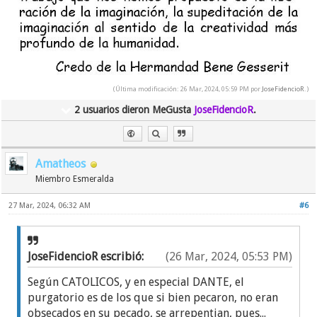
(Última modificación: 26 Mar, 2024, 05:59 PM por
JoseFidencioR
.)
2 usuarios dieron MeGusta
JoseFidencioR
.
Amatheos
Miembro Esmeralda
27 Mar, 2024, 06:32 AM
#6
JoseFidencioR escribió:
(26 Mar, 2024, 05:53 PM)
Según CATOLICOS, y en especial DANTE, el
purgatorio es de los que si bien pecaron, no eran
obsecados en su pecado, se arrepentian, pues...