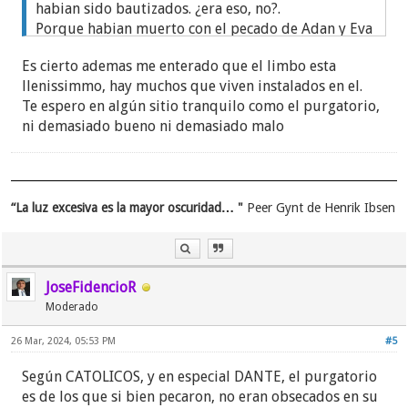
habian sido bautizados. ¿era eso, no?.
Porque habian muerto con el pecado de Adan y Eva
y al no estar bautizados pues... eso, que quedaban
Es cierto ademas me enterado que el limbo esta
como zombies.
llenissimmo, hay muchos que viven instalados en el.
Pobretes.
Te espero en algún sitio tranquilo como el purgatorio,
ni demasiado bueno ni demasiado malo
Hago un pacto contigo...¡¡ esperame en el
purgatorio..¡¡
“La luz excesiva es la mayor oscuridad… "
Peer Gynt de Henrik Ibsen
JoseFidencioR
Moderado
26 Mar, 2024, 05:53 PM
#5
Según CATOLICOS, y en especial DANTE, el purgatorio
es de los que si bien pecaron, no eran obsecados en su