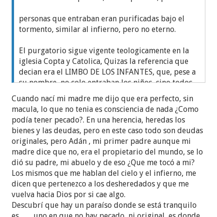
personas que entraban eran purificadas bajo el
tormento, similar al infierno, pero no eterno.
El purgatorio sigue vigente teologicamente en la
iglesia Copta y Catolica, Quizas la referencia que
decian era el LIMBO DE LOS INFANTES, que, pese a
su nombre, no solo entraban los niños, sino todos
aquellos que murieron sin poder ser bautizados,
Cuando nací mi madre me dijo que era perfecto, sin
tanto por morir muy jovenes como por morir antes
macula, lo que no tenia es consciencia de nada ¿Como
de la venida de Jesucristo(sin albur), y solo esperan
podía tener pecado?. En una herencia, heredas los
el bautismo para eliminar "la macula de adan", o
bienes y las deudas, pero en este caso todo son deudas
pecado original.
originales, pero Adán , mi primer padre aunque mi
madre dice que no, era el propietario del mundo, se lo
dió su padre, mi abuelo y de eso ¿Que me tocó a mi?
Los mismos que me hablan del cielo y el infierno, me
dicen que pertenezco a los desheredados y que me
vuelva hacia Dios por si cae algo.
Descubrí que hay un paraíso donde se está tranquilo
es..........uno en que no hay pecado, ni original, es donde