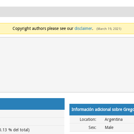
Copyright authors please see our
disclaimer
.
(March 19, 2021)
Información adicional sobre Greg
Location:
Argentina
Sex:
Male
0.13 % del total)