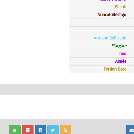
El anti
Nuncafuitestigo
Anciano Señalado
Stargate
neo
Aimée
Fortion Bare