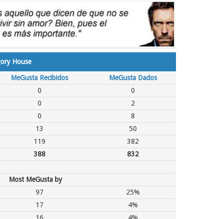
gory House
MeGusta Recibidos
MeGusta Dados
0
0
0
2
0
8
13
50
119
382
388
832
Most MeGusta by
97
25%
17
4%
16
4%