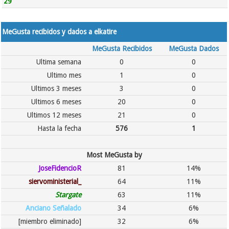
29
MeGusta recibidos y dados a elkatire
MeGusta Recibidos
MeGusta Dados
Ultima semana
0
0
Ultimo mes
1
0
Ultimos 3 meses
3
0
Ultimos 6 meses
20
0
Ultimos 12 meses
21
0
Hasta la fecha
576
1
Most MeGusta by
JoseFidencioR
81
14%
siervoministerial_
64
11%
Stargate
63
11%
Anciano Señalado
34
6%
[miembro eliminado]
32
6%