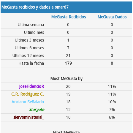
MeGusta recibidos y dados a omar67
MeGusta Recibidos
MeGusta Dados
Ultima semana
0
0
Ultimo mes
0
0
Ultimos 3 meses
1
0
Ultimos 6 meses
7
0
Ultimos 12 meses
21
0
Hasta la fecha
179
0
Most MeGusta by
JoseFidencioR
20
11%
C.R. Rodríguez C.
19
11%
Anciano Señalado
18
10%
Stargate
12
7%
siervoministerial_
10
6%
Most MeGusta