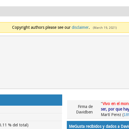
Copyright authors please see our
disclaimer
.
(March 19, 2021)
"
Vivo en el mon
Firma de
ser, por que hay
Davidben
Martí Perez (
18
0.11 % del total)
MeGusta recibidos y dados a Dav