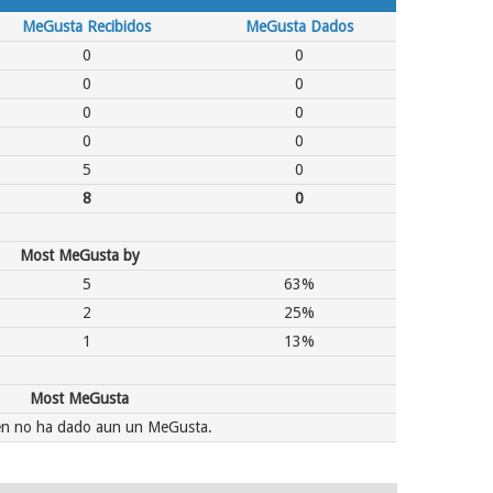
MeGusta Recibidos
MeGusta Dados
0
0
0
0
0
0
0
0
5
0
8
0
Most MeGusta by
5
63%
2
25%
1
13%
Most MeGusta
n no ha dado aun un MeGusta.