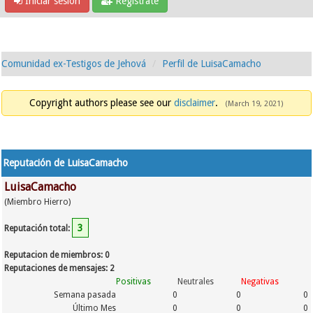
Iniciar sesión
Regístrate
Comunidad ex-Testigos de Jehová
Perfil de LuisaCamacho
Copyright authors please see our
disclaimer
.
(March 19, 2021)
Reputación de LuisaCamacho
LuisaCamacho
(Miembro Hierro)
3
Reputación total:
Reputacion de miembros: 0
Reputaciones de mensajes: 2
Positivas
Neutrales
Negativas
Semana pasada
0
0
0
Último Mes
0
0
0