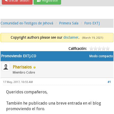
Iniciar sesión
Regístrate
Comunidad ex-Testigos de Jehová
Primera Sala
Foro EXTJ
Copyright authors please see our
disclaimer
.
(March 19, 2021)
Calificación:
Promoviendo EXTJ.CO
Modo compacto
Pharisaios
Miembro Cobre
17 May, 2017, 10:55 AM
#1
Queridos compañeros,
También he publicado una breve entrada en el blog
promoviendo el foro.