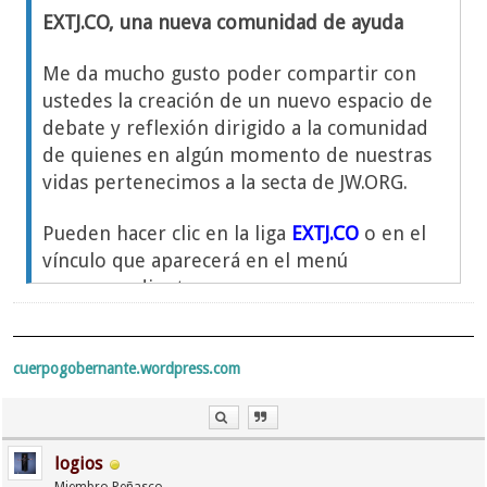
EXTJ.CO, una nueva comunidad de ayuda
Me da mucho gusto poder compartir con
ustedes la creación de un nuevo espacio de
debate y reflexión dirigido a la comunidad
de quienes en algún momento de nuestras
vidas pertenecimos a la secta de JW.ORG.
Pueden hacer clic en la liga
EXTJ.CO
o en el
vínculo que aparecerá en el menú
correspondiente.
Estoy seguro que en dicho sitio tendrán la
cuerpogobernante.wordpress.com
oportunidad de hacer buenos amigos y
documentarse más sobre las muchas
mentiras y técnicas de manipulación que
logios
utiliza el liderazgo de los testigos de Jehová