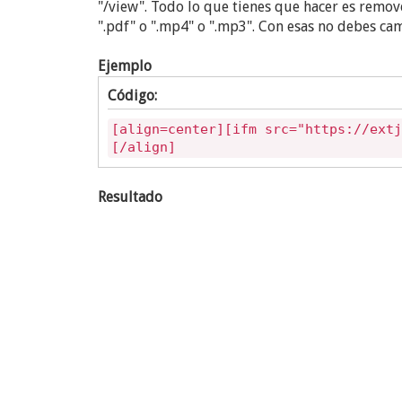
"/view". Todo lo que tienes que hacer es remove
".pdf" o ".mp4" o ".mp3". Con esas no debes cam
Ejemplo
Código:
[align=center][ifm src="https://extj
[/align]
Resultado