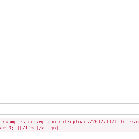
-examples.com/wp-content/uploads/2017/11/file_exa
er:0;"][/ifm][/align]