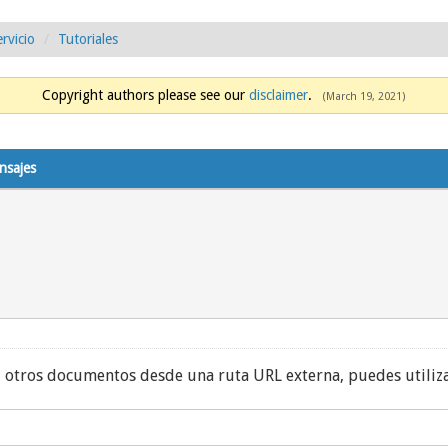
rvicio
Tutoriales
Copyright authors please see our
disclaimer
.
(March 19, 2021)
nsajes
u otros documentos desde una ruta URL externa, puedes utiliz