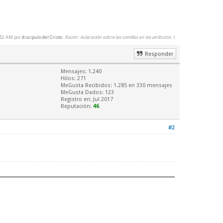
0:52 AM por
discipulo del Cristo
.
Razón: Aclaración sobre las comillas en los atributos.
)
Responder
Mensajes: 1.240
Hilos: 271
MeGusta Recibidos:
1.285
en 330 mensajes
MeGusta Dados: 123
Registro en: Jul 2017
Reputación:
46
#2