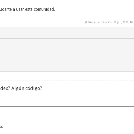
yudarte a usar esta comunidad.
(Última modificación: 30 Jan, 2022, 1
ndex? Algún código?
o: