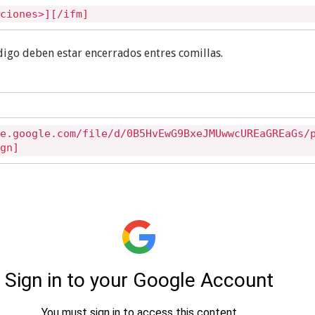
ciones>][/ifm]
digo deben estar encerrados entres comillas.
e.google.com/file/d/0B5HvEwG9BxeJMUwwcUREaGREaGs/
gn]