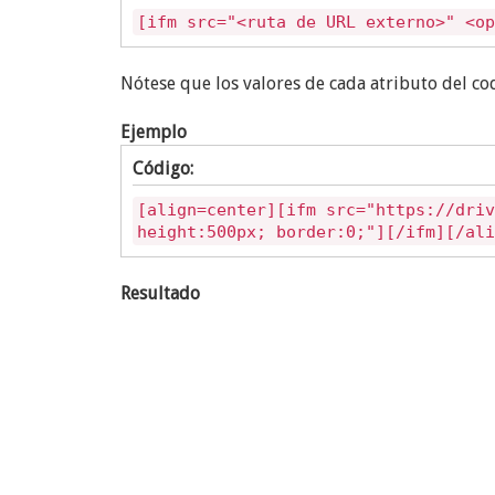
[ifm src="<ruta de URL externo>" <op
Nótese que los valores de cada atributo del co
Ejemplo
Código:
[align=center][ifm src="https://driv
height:500px; border:0;"][/ifm][/ali
Resultado