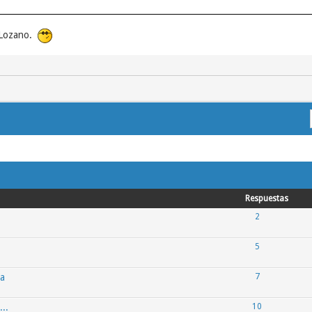
r Lozano.
Respuestas
2
5
ca
7
..
10