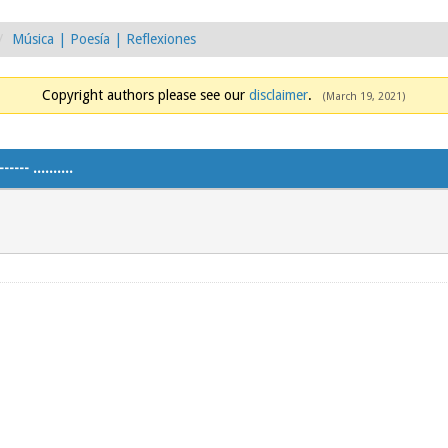
Música | Poesía | Reflexiones
Copyright authors please see our
disclaimer
.
(March 19, 2021)
--- ..........