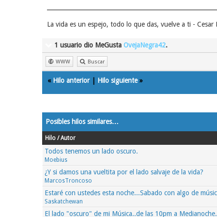
La vida es un espejo, todo lo que das, vuelve a ti - Cesa
1 usuario dio MeGusta
OvejaNegra42
.
WWW
Buscar
«
Hilo anterior
|
Hilo siguiente
»
Posibles hilos similares…
Hilo / Autor
Todos tenemos un lado oscuro.
Moebius
¿Y si damos una vueltita por el lado salvaje de la vida?
MarcosTroncoso
Estaré con ustedes esta noche...Sabado con algo de músi
Saskatchewan
El lado "oscuro" de mi Música..de las 10pm a Medianoche..