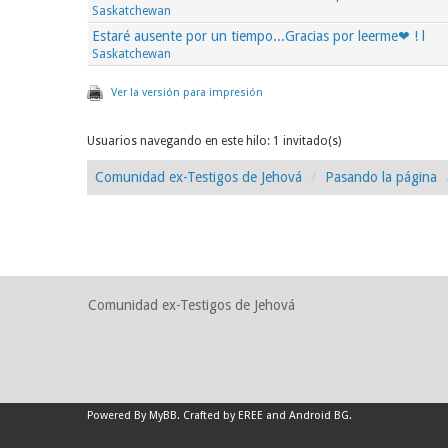
Saskatchewan
Estaré ausente por un tiempo...Gracias por leerme❤ ! l
Saskatchewan
Ver la versión para impresión
Usuarios navegando en este hilo: 1 invitado(s)
Comunidad ex-Testigos de Jehová
Pasando la página
Comunidad ex-Testigos de Jehová
Powered By
MyBB
.
Crafted by EREE
and
Android BG
.