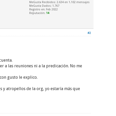
MeGusta Recibidos:
2.634
en 1.102 mensajes
MeGusta Dados: 1.767
Registro en: Feb 2022
Reputación:
14
#2
cuenta.
r a las reuniones ni a la predicación. No me
on gusto le explico.
 y atropellos de la org, yo estaría más que