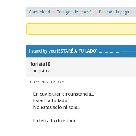
Comunidad ex-Testigos de Jehová
Pasando la página
0 voto(s) - 0 Media
1
2
3
4
5
I stand by you (ESTARÉ A TU LADO) ................. -------------
forista10
Unregistered
15 Feb, 2022, 10:39 AM
En cualquier circunstancia...
Estaré a tu lado...
No estas solo ni sola...
La letra lo dice todo.