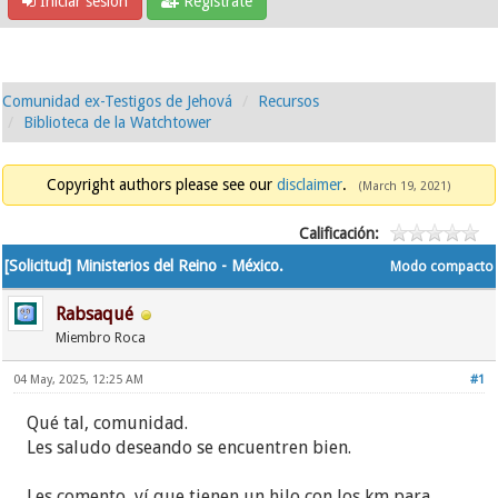
Iniciar sesión
Regístrate
Comunidad ex-Testigos de Jehová
Recursos
Biblioteca de la Watchtower
Copyright authors please see our
disclaimer
.
(March 19, 2021)
Calificación:
[Solicitud] Ministerios del Reino - México.
Modo compacto
Rabsaqué
Miembro Roca
04 May, 2025, 12:25 AM
#1
Qué tal, comunidad.
Les saludo deseando se encuentren bien.
Les comento, ví que tienen un hilo con los km para