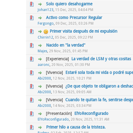
Solo quiero desahogarme
0 voto(s) - Media 0 de 5
1
2
3
4
5
Johan123
,
15 Dec, 2025, 04:04 PM
Activo como Precursor Regular
0 voto(s) - Media 0 de 5
1
2
3
4
5
Fergongo
,
09 Dec, 2025, 03:26 PM
Primer visita después de mi expulsión
0 voto(s) - Media 0 de 5
1
2
3
4
5
Chirrin12
,
05 Dec, 2025, 09:22 PM
Nacido en "la verdad"
0 voto(s) - Media 0 de 5
1
2
3
4
5
Majes
,
29 Nov, 2025, 01:45 PM
[Experiencia]
La verdad de LSM y otras cositas
0 voto(s) - Media 0 de 5
1
2
3
4
5
aaronc
,
20 Nov, 2025, 01:30 PM
[Vivencia]
Estaré sola toda mi vida o podré sup
0 voto(s) - Media 0 de 5
1
2
3
4
5
Abi2000
,
12 Nov, 2025, 10:21 PM
[Vivencia]
¿De que objeto te obligaron a deshac
0 voto(s) - Media 0 de 5
1
2
3
4
5
Abi2000
,
13 Nov, 2025, 09:05 AM
[Vivencia]
Cuando te quitan la fe, sentirse desp
0 voto(s) - Media 0 de 5
1
2
3
4
5
Abi2000
,
14 Nov, 2025, 03:34 PM
[Presentación]
ElYoReconfigurado
0 voto(s) - Media 0 de 5
1
2
3
4
5
ElYoReconfigurado
,
20 Nov, 2025, 11:31 AM
Primer hilo a causa de la tristeza.
0 voto(s) - Media 0 de 5
1
2
3
4
5
Padme
,
02 Feb, 2025, 12:17 AM