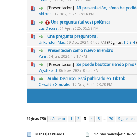
[Presentación]
Mi presentación, cómo he podido
0 voto(s) - Media 0 de 5
1
2
3
4
5
Abi2000
,
12 Nov, 2025, 08:16 PM
Una pregunta (tal vez) polémica
0 voto(s) - Media 0 de 5
1
2
3
4
5
Luz Oscura
,
01 Apr, 2025, 05:58 PM
Una pregunta preguntona.
0 voto(s) - Media 0 de 5
1
2
3
4
5
UnRandomMas
,
09 Dec, 2024, 04:09 AM
(Páginas:
1
2
3
4
)
Presentación como nuevo miembro
0 voto(s) - Media 0 de 5
1
2
3
4
5
Yanil
,
04 Jun, 2020, 12:17 PM
[Presentación]
Se puede bautizar siendo pimo?
0 voto(s) - Media 0 de 5
1
2
3
4
5
WyattKehtf
,
06 Nov, 2025, 02:50 PM
Audio Discurso. Está publicado en TikTok
0 voto(s) - Media 0 de 5
1
2
3
4
5
Oswaldo González
,
12 Nov, 2025, 03:20 PM
Páginas (70):
« Anterior
1
2
3
4
5
…
70
Siguiente »
Mensajes nuevos
No hay mensajes nuevos