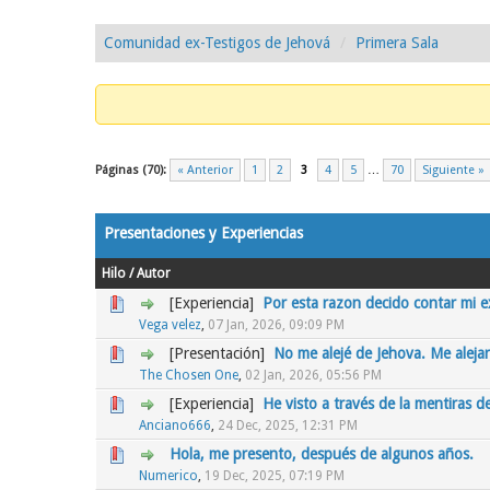
Comunidad ex-Testigos de Jehová
Primera Sala
Páginas (70):
« Anterior
1
2
3
4
5
…
70
Siguiente »
Presentaciones y Experiencias
Hilo
/
Autor
[Experiencia]
Por esta razon decido contar mi e
0 voto(s) - Media 0 de 5
1
2
3
4
5
Vega velez
,
07 Jan, 2026, 09:09 PM
[Presentación]
No me alejé de Jehova. Me alejar
0 voto(s) - Media 0 de 5
1
2
3
4
5
The Chosen One
,
02 Jan, 2026, 05:56 PM
[Experiencia]
He visto a través de la mentiras d
0 voto(s) - Media 0 de 5
1
2
3
4
5
Anciano666
,
24 Dec, 2025, 12:31 PM
Hola, me presento, después de algunos años.
0 voto(s) - Media 0 de 5
1
2
3
4
5
Numerico
,
19 Dec, 2025, 07:19 PM