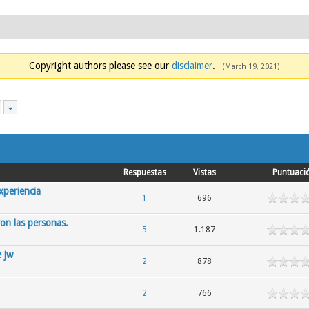
Copyright authors please see our
disclaimer
.
(March 19, 2021)
Respuestas
Vistas
Puntuaci
xperiencia
1
696
on las personas.
5
1.187
e jw
2
878
2
766