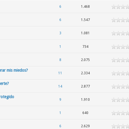
6
1.468
6
1.547
3
1.081
1
734
8
2.075
erar mis miedos?
11
2.334
erte?
14
2.877
rotegido
9
1.910
1
640
6
2.629