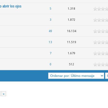
 abrir los ojos
5
1.318
3
1.872
49
16.134
13
11.519
7
1.679
0
512