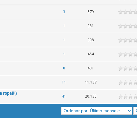
3
579
1
381
1
398
1
454
0
401
11
11.137
a ropa!!!)
41
20.130