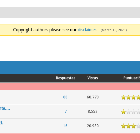
Copyright authors please see our
disclaimer
.
(March 19, 2021)
Respuestas
Vistas
Puntuaci
5
68
60.770
te....
7
8.552
d.
16
20.980