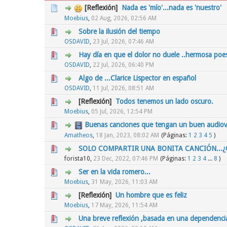
[Reflexión]
Nada es 'mío'...nada es 'nuestro'
0 voto(s) - Media 0 de 5
1
2
3
4
5
Moebius
,
02 Aug, 2026, 02:56 AM
Sobre la ilusión del tiempo
0 voto(s) - Media 0 de 5
1
2
3
4
5
OSDAVID
,
23 Jul, 2026, 07:46 AM
Hay día en que el dolor no duele ..hermosa poe
0 voto(s) - Media 0 de 5
1
2
3
4
5
OSDAVID
,
22 Jul, 2026, 06:40 PM
Algo de ...Clarice Lispector en español
0 voto(s) - Media 0 de 5
1
2
3
4
5
OSDAVID
,
11 Jul, 2026, 08:51 AM
[Reflexión]
Todos tenemos un lado oscuro.
0 voto(s) - Media 0 de 5
1
2
3
4
5
Moebius
,
05 Jul, 2026, 12:54 PM
Buenas canciones que tengan un buen audiov
0 voto(s) - Media 0 de 5
1
2
3
4
5
Amatheos
,
18 Jan, 2023, 08:02 AM
(Páginas:
1
2
3
4
5
)
SOLO COMPARTIR UNA BONITA CANCIÓN...¿
0 voto(s) - Media 0 de 5
1
2
3
4
5
forista10,
23 Dec, 2022, 07:46 PM
(Páginas:
1
2
3
4
...
8
)
Ser en la vida romero...
0 voto(s) - Media 0 de 5
1
2
3
4
5
Moebius
,
31 May, 2026, 11:03 AM
[Reflexión]
Un hombre que es feliz
0 voto(s) - Media 0 de 5
1
2
3
4
5
Moebius
,
17 May, 2026, 11:54 AM
Una breve reflexión ,basada en una dependencia
0 voto(s) - Media 0 de 5
1
2
3
4
5