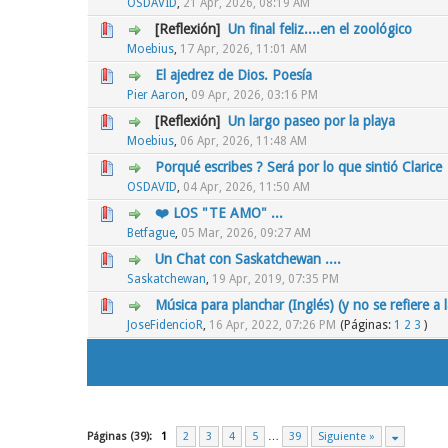
OSDAVID
,
21 Apr, 2026, 08:19 AM
[Reflexión]
Un final feliz....en el zoológico
0 voto(s) - Media 0 de 5
1
2
3
4
5
Moebius
,
17 Apr, 2026, 11:01 AM
El ajedrez de Dios. Poesía
0 voto(s) - Media 0 de 5
1
2
3
4
5
Pier Aaron
,
09 Apr, 2026, 03:16 PM
[Reflexión]
Un largo paseo por la playa
0 voto(s) - Media 0 de 5
1
2
3
4
5
Moebius
,
06 Apr, 2026, 11:48 AM
Porqué escribes ? Será por lo que sintió Clarice
0 voto(s) - Media 0 de 5
1
2
3
4
5
OSDAVID
,
04 Apr, 2026, 11:50 AM
❤️ LOS "TE AMO" ...
0 voto(s) - Media 0 de 5
1
2
3
4
5
Betfague
,
05 Mar, 2026, 09:27 AM
Un Chat con Saskatchewan ....
0 voto(s) - Media 0 de 5
1
2
3
4
5
Saskatchewan
,
19 Apr, 2019, 07:35 PM
Música para planchar (Inglés) (y no se refiere a l
0 voto(s) - Media 0 de 5
1
2
3
4
5
JoseFidencioR
,
16 Apr, 2022, 07:26 PM
(Páginas:
1
2
3
)
Páginas (39):
1
2
3
4
5
…
39
Siguiente »