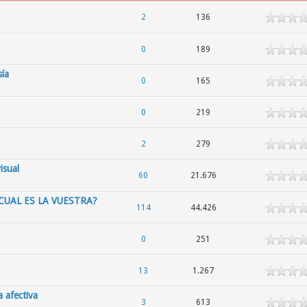
2
136
0
189
sía
0
165
0
219
2
279
isual
60
21.676
CUAL ES LA VUESTRA?
114
44.426
0
251
13
1.267
 afectiva
3
613