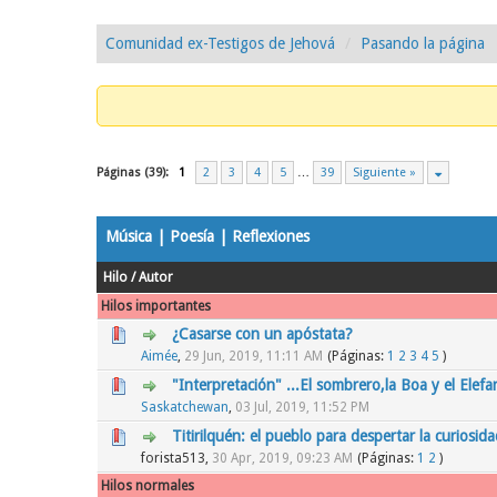
Comunidad ex-Testigos de Jehová
Pasando la página
Páginas (39):
1
2
3
4
5
…
39
Siguiente »
Música | Poesía | Reflexiones
Hilo
/
Autor
Hilos importantes
¿Casarse con un apóstata?
1 voto(s) - Media 5 de 
1
2
3
4
5
Aimée
,
29 Jun, 2019, 11:11 AM
(Páginas:
1
2
3
4
5
)
"Interpretación" ...El sombrero,la Boa y el Elefan
1 voto(s) - Media 1 de 5
1
2
3
4
5
Saskatchewan
,
03 Jul, 2019, 11:52 PM
Titirilquén: el pueblo para despertar la curiosida
2 voto(s) - Media 2.5 de 5
1
2
3
4
5
forista513,
30 Apr, 2019, 09:23 AM
(Páginas:
1
2
)
Hilos normales