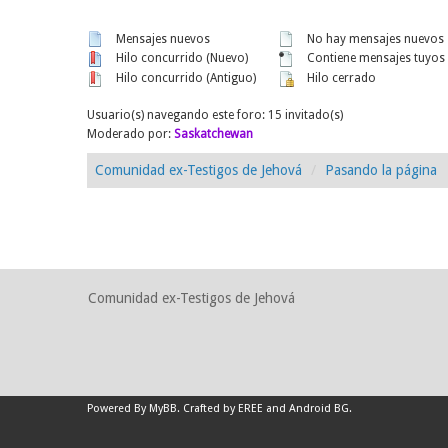
Mensajes nuevos
No hay mensajes nuevos
Hilo concurrido (Nuevo)
Contiene mensajes tuyos
Hilo concurrido (Antiguo)
Hilo cerrado
Usuario(s) navegando este foro: 15 invitado(s)
Moderado por:
Saskatchewan
Comunidad ex-Testigos de Jehová
Pasando la página
Comunidad ex-Testigos de Jehová
Powered By
MyBB
.
Crafted by EREE
and
Android BG
.