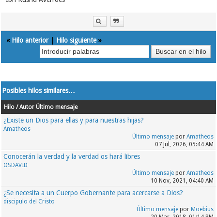
«
Hilo anterior
|
Hilo siguiente
»
Posibles hilos similares…
Hilo / Autor
Último mensaje
¿Existe un Dios para ellas y para nuestras hijas?
Amatheos
Último mensaje
por
Amatheos
07 Jul, 2026, 05:44 AM
Conocerán la verdad y la verdad os hará libres
OSDAVID
Último mensaje
por
Amatheos
10 Nov, 2021, 04:40 AM
¿Se necesita a un Cuerpo Gobernante para acercarse a Dios?
discipulo del Cristo
Último mensaje
por
Moebius