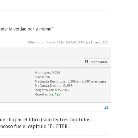
nder la verdad por si mismo"
(Última modificación: 23 Jul, 2023, 08:53 PM por
Ernesto Ll C
.)
Responder
Mensajes: 9.735
Hilos: 282
MeGusta Recibidos:
5.206
en 2.340 mensajes
MeGusta Dados: 13.935
Registro en: May 2017
Reputación:
127
#2
 chupar el libro (solo lei tres capitulos
 jocoso fue el capitulo "EL ETER".