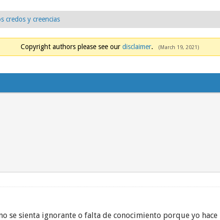
s credos y creencias
Copyright authors please see our
disclaimer
.
(March 19, 2021)
no se sienta ignorante o falta de conocimiento porque yo hace 