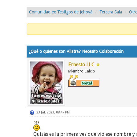
Comunidad ex-Testigos de Jehová
Tercera Sala
Otro
0 voto(s) - 0 Media
1
2
3
4
5
¿Qué o quienes son Allatra? Necesito Colaboración
Ernesto Ll C
Miembro Calcio
23 Jul, 2023, 08:47 PM
Quizás es la primera vez que vió ese nombre y 