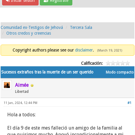
Iniciar sesión
Regístrate
Comunidad ex-Testigos de Jehová
Tercera Sala
Otros credos y creencias
Copyright authors please see our
disclaimer
.
(March 19, 2021)
Calificación:
Sucesos extraños tras la muerte de un ser querido
Modo compacto
Aimée
Libertad
11 Jan, 2024, 12:44 PM
#1
Hola a todos:
El día 9 de este mes falleció un amigo de la familia al
que quisimos mucho. Apoyó incondicionalmente a mi