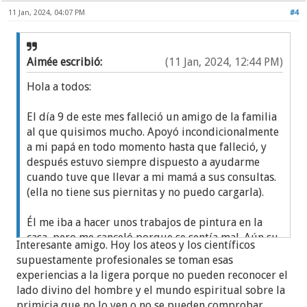
11 Jan, 2024, 04:07 PM
#4
Aimée escribió:
(11 Jan, 2024, 12:44 PM)
Hola a todos:
El día 9 de este mes falleció un amigo de la familia
al que quisimos mucho. Apoyó incondicionalmente
a mi papá en todo momento hasta que falleció, y
después estuvo siempre dispuesto a ayudarme
cuando tuve que llevar a mi mamá a sus consultas.
(ella no tiene sus piernitas y no puedo cargarla).
Él me iba a hacer unos trabajos de pintura en la
casa, pero me canceló porque se sentía mal. Aún su
Interesante amigo. Hoy los ateos y los científicos
voz retumba en mi cabeza y le escuché un timbre
supuestamente profesionales se toman esas
de dolor; no me dijo qué tenía pero no quise
experiencias a la ligera porque no pueden reconocer el
ahondar en su enfermedad porque tan solo con
lado divino del hombre y el mundo espiritual sobre la
escuchar su voz intuí que no debía preguntarle. Eso
primicia que no lo ven o no se pueden comprobar.