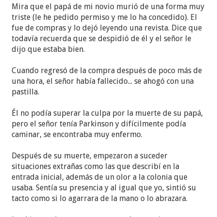
simplemente se fue a dormir la noche anterior y no
Mira que el papá de mi novio murió de una forma muy
desperto mas. Mi hermano me comento luego que
triste (le he pedido permiso y me lo ha concedido). El
en la cena de nochebuena la conversacion giro en
fue de compras y lo dejó leyendo una revista. Dice que
torno a mi familia, mi padre les dijo que se sentia
todavía recuerda que se despidió de él y el señor le
triste porque desde que eramos TJ's ya no los
dijo que estaba bien.
acompañabamos en esas celebraciones. Cuando
llegue a casa para avisar a mi esposa y los niños
Cuando regresó de la compra después de poco más de
que el abuelo habia fallecido ocurrio algo extraño.
una hora, el señor había fallecido... se ahogó con una
Apenas entre a la casa senti el aroma del perfume
pastilla.
que mi padre usaba, pero era un olor muy pero
muy intenso. El usaba Drakkar Noir de Laroche.
Él no podía superar la culpa por la muerte de su papá,
Hable con mi esposa en privado para darle la
pero el señor tenía Parkinson y difícilmente podía
noticia y preparar a los niños para el anuncio. Lo
caminar, se encontraba muy enfermo.
que me dijo mi esposa me dejo atonito. Me dijo
que apenas yo sali de casa, mi hijo mayor salio a
Después de su muerte, empezaron a suceder
jugar al jardin exterior, mi esposa luego de un rato
situaciones extrañas como las que describí en la
miro por la ventana para vigilar al niño y noto que
entrada inicial, además de un olor a la colonia que
estaba conversando con mi padre y y el le daba un
usaba. Sentía su presencia y al igual que yo, sintió su
abrazo muy fuerte, le sorprendio que no entrara a
tacto como si lo agarrara de la mano o lo abrazara.
la casa, solo se quedo en el jardin, vio como se
despidio del niño y se fue caminando. Era extraño