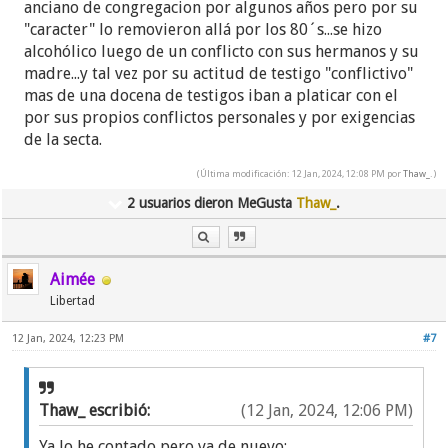
anciano de congregacion por algunos años pero por su
el cual por cierto ya leí) y como no tienen un
"caracter" lo removieron allá por los 80´s...se hizo
cuerpo sólido, se comunican con los vivos
alcohólico luego de un conflicto con sus hermanos y su
principalmente mediante la electricidad.
madre...y tal vez por su actitud de testigo "conflictivo"
mas de una docena de testigos iban a platicar con el
Estaba yo aún incrédula diciéndole a mi novio: "Ay
por sus propios conflictos personales y por exigencias
pero como crees, el control remoto a lo mejor tenía
de la secta.
fallo y como le pegué duro se acomodó". Pero luego
pasa lo del clima y ya me estaba molestando
(Última modificación: 12 Jan, 2024, 12:08 PM por
Thaw_
.)
porque ese aire acondicionado le acaban de dar
2 usuarios dieron MeGusta
Thaw_
.
mantenimiento en Noviembre, pensé en irles a
reclamar en el transcurso de la semana.
Llegó el lunes 8 de Enero y una compañera de
Aimée
trabajo tenía prendido el aire acondicionado así
Libertad
que tomé el control remoto para acomodarle las
12 Jan, 2024, 12:23 PM
#7
ventilas y que creen... ¡No me funcionó el control! O
sea!!!
Entonces allí dije: Definitivamente soy yo,
algo pasa entonces... Empecé a ponerle atención a
Thaw_ escribió:
(12 Jan, 2024, 12:06 PM)
las teorías de mi novio.
Ya lo he contado pero va de nuevo;