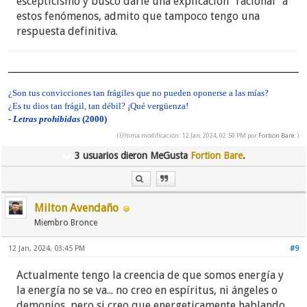
escépticismo y busco darle una explicación "racional" a
estos fenómenos, admito que tampoco tengo una
respuesta definitiva.
¿Son tus convicciones tan frágiles que no pueden oponerse a las mías?
¿Es tu dios tan frágil, tan débil? ¡Qué vergüenza!
-
Letras prohibidas
(2000)
(Última modificación: 12 Jan, 2024, 02:50 PM por
Fortion Bare
.)
3 usuarios dieron MeGusta
Fortion Bare
.
Milton Avendaño
Miembro Bronce
12 Jan, 2024, 03:45 PM
#9
Actualmente tengo la creencia de que somos energía y
la energía no se va... no creo en espíritus, ni ángeles o
demonios, pero si creo que energeticamente hablando,