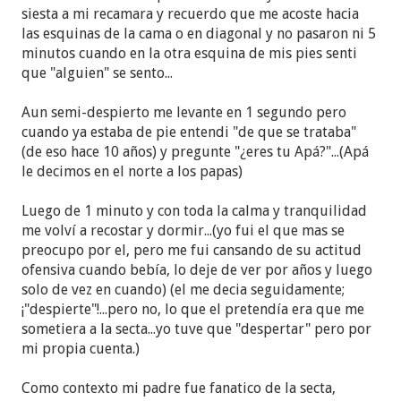
estaba muy contenta cuando de pronto... se me
siesta a mi recamara y recuerdo que me acoste hacia
descompone el control remoto del aire
las esquinas de la cama o en diagonal y no pasaron ni 5
minutos cuando en la otra esquina de mis pies senti
acondicionado
que "alguien" se sento...
"Güero" (así le decían de cariño porque era blanco)
Aun semi-despierto me levante en 1 segundo pero
dentro de los trabajos que me hizo, estuvo la
cuando ya estaba de pie entendi "de que se trataba"
instalación de la luz, la televisión y los contactos
(de eso hace 10 años) y pregunte "¿eres tu Apá?"...(Apá
para el aire acondicionado.
le decimos en el norte a los papas)
Para ese entonces ya empezaba a sospechar que
Luego de 1 minuto y con toda la calma y tranquilidad
algo pasaba, porque el papá de mi novio falleció en
me volví a recostar y dormir...(yo fui el que mas se
Noviembre y después de su fallecimiento, tuvo
preocupo por el, pero me fui cansando de su actitud
sucesos extraños relacionados con la energía: se le
ofensiva cuando bebía, lo deje de ver por años y luego
prendían los focos, se le encendía el televisor, se le
solo de vez en cuando) (el me decia seguidamente;
encendió en la madrugada el celular de su papá, así
¡"despierte"!...pero no, lo que el pretendía era que me
que investigó y supuestamente cuando una
sometiera a la secta...yo tuve que "despertar" pero por
persona "desencarna", su espiritu, escencia o como
mi propia cuenta.)
se llame se encuentra ahora en el "astral" y desea
desesperadamente comunicarse con los vivos y
Como contexto mi padre fue fanatico de la secta,
decirles "Estoy bien". (Como el libro de J.J. Benitez