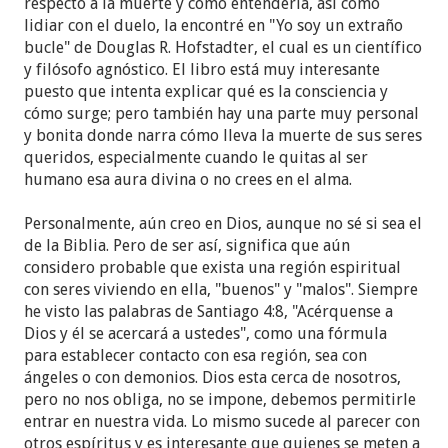
respecto a la muerte y cómo entenderla, así como
lidiar con el duelo, la encontré en "Yo soy un extraño
bucle" de Douglas R. Hofstadter, el cual es un científico
y filósofo agnóstico. El libro está muy interesante
puesto que intenta explicar qué es la consciencia y
cómo surge; pero también hay una parte muy personal
y bonita donde narra cómo lleva la muerte de sus seres
queridos, especialmente cuando le quitas al ser
humano esa aura divina o no crees en el alma.
Personalmente, aún creo en Dios, aunque no sé si sea el
de la Biblia. Pero de ser así, significa que aún
considero probable que exista una región espiritual
con seres viviendo en ella, "buenos" y "malos". Siempre
he visto las palabras de Santiago 4:8, "Acérquense a
Dios y él se acercará a ustedes", como una fórmula
para establecer contacto con esa región, sea con
ángeles o con demonios. Dios esta cerca de nosotros,
pero no nos obliga, no se impone, debemos permitirle
entrar en nuestra vida. Lo mismo sucede al parecer con
otros espíritus y es interesante que quienes se meten a