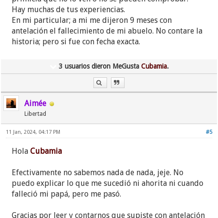
fue el día 2 de Enero, él pensaba que para el día
Hay muchas de tus experiencias.
sábado 6 ya estaría mejor.
En mi particular; a mi me dijeron 9 meses con
antelación el fallecimiento de mi abuelo. No contare la
El viernes 5 de Enero, recibí un mensaje de su
historia; pero si fue con fecha exacta.
esposa diciéndome que disculpara a su esposo
pero seguía mal y que en cuanto se sintiera mejor
3 usuarios dieron MeGusta
Cubamia
.
me haría los trabajos. Le dije que estaba bien, y
que deseaba se recuperara rápido. Supuse era por
problemas de asma pues tenía años padeciendo de
ello y siempre se componía, así que nuevamente no
Aimée
quise ser imprudente preguntando algo que
Libertad
obviamente no quisieron decirme.
11 Jan, 2024, 04:17 PM
#5
El sábado me entero que habían tenido que
Hola
Cubamia
internarlo porque la presión le subió tanto que
perdió el conocimiento...
Efectivamente no sabemos nada de nada, jeje. No
puedo explicar lo que me sucedió ni ahorita ni cuando
Y es aquí donde empiezan los sucesos extraños. Se
falleció mi papá, pero me pasó.
que suena super loco y la verdad me da pena que
piensen que estoy loca, pero necesito escribirlo
Gracias por leer y contarnos que supiste con antelación