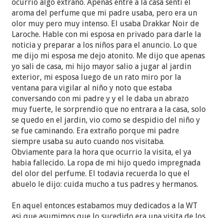
ocurrio algo extraño. Apenas entre a la casa senti el
aroma del perfume que mi padre usaba, pero era un
olor muy pero muy intenso. El usaba Drakkar Noir de
Laroche. Hable con mi esposa en privado para darle la
noticia y preparar a los niños para el anuncio. Lo que
me dijo mi esposa me dejo atonito. Me dijo que apenas
yo sali de casa, mi hijo mayor salio a jugar al jardin
exterior, mi esposa luego de un rato miro por la
ventana para vigilar al niño y noto que estaba
conversando con mi padre y y el le daba un abrazo
muy fuerte, le sorprendio que no entrara a la casa, solo
se quedo en el jardin, vio como se despidio del niño y
se fue caminando. Era extraño porque mi padre
siempre usaba su auto cuando nos visitaba.
Obviamente para la hora que ocurrio la visita, el ya
habia fallecido. La ropa de mi hijo quedo impregnada
del olor del perfume. El todavia recuerda lo que el
abuelo le dijo: cuida mucho a tus padres y hermanos.
En aquel entonces estabamos muy dedicados a la WT
asi que asumimos que lo sucedido era una visita de los