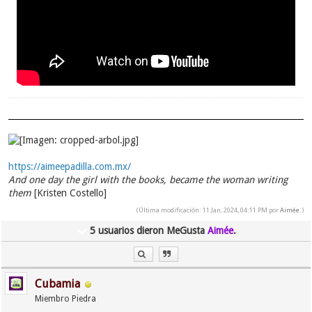
https://aimeepadilla.com.mx/
And one day the girl with the books, became the woman writing
them
[Kristen Costello]
(Última modificación: 11 Jan, 2024, 04:11 PM por
Aimée
.)
5 usuarios dieron MeGusta
Aimée
.
Cubamia
Miembro Piedra