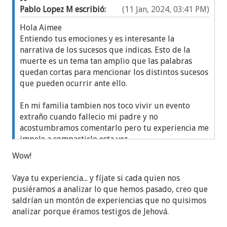
Pablo Lopez M escribió:
(11 Jan, 2024, 03:41 PM)
Hola Aimee
Entiendo tus emociones y es interesante la
narrativa de los sucesos que indicas. Esto de la
muerte es un tema tan amplio que las palabras
quedan cortas para mencionar los distintos sucesos
que pueden ocurrir ante ello.
En mi familia tambien nos toco vivir un evento
extraño cuando fallecio mi padre y no
acostumbramos comentarlo pero tu experiencia me
impele a compartirlo esta vez.
Wow!
Cuando fallecio mi padre ya era TJ y mis hijos eran
niños. El mayor tenia 10 años. Ese dia que era
Vaya tu experiencia... y fíjate si cada quien nos
navidad, yo habia salido muy temprano de casa
pusiéramos a analizar lo que hemos pasado, creo que
porque estabamos organizando la reunion anual de
saldrían un montón de experiencias que no quisimos
los precursores. A media mañana me llamaron para
analizar porque éramos testigos de Jehová.
avisarme que mi padre habia fallecido,