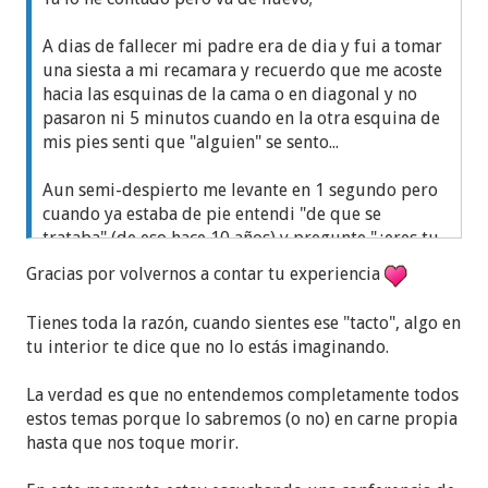
Güero falleció el martes 9 y asistí al funeral, pero
no les miento, en un determinado momento
A dias de fallecer mi padre era de dia y fui a tomar
mientras veía a toda la gente allí reunida, en el
una siesta a mi recamara y recuerdo que me acoste
centro de mi pecho ESTALLÓ así como se los digo
hacia las esquinas de la cama o en diagonal y no
ESTALLÓ en el centro del mismo una idea que decía
pasaron ni 5 minutos cuando en la otra esquina de
"Llegando a la casa va a funcionar el aire
mis pies senti que "alguien" se sento...
acondicionado".
Aun semi-despierto me levante en 1 segundo pero
Y pues llegando a la casa que subo las escaleras
cuando ya estaba de pie entendi "de que se
como enajenada y el aire acondicionado funcionó
trataba" (de eso hace 10 años) y pregunte "¿eres tu
con normalidad. :O
Apá?"...(Apá le decimos en el norte a los papas)
Gracias por volvernos a contar tu experiencia
En ese momento dejando a un lado la Aimée
Luego de 1 minuto y con toda la calma y
Tienes toda la razón, cuando sientes ese "tacto", algo en
incrédula dije en voz alta: "Güero se que eres tú y
tranquilidad me volví a recostar y dormir...(yo fui
tu interior te dice que no lo estás imaginando.
que te quedaste con el pendiente de que no
el que mas se preocupo por el, pero me fui
terminaste el trabajo que debías hacerme, estate
cansando de su actitud ofensiva cuando bebía, lo
La verdad es que no entendemos completamente todos
tranquilo ese asunto lo resolveré. Te agradezco el
deje de ver por años y luego solo de vez en cuando)
estos temas porque lo sabremos (o no) en carne propia
apoyo que nos diste siempre y nunca te vamos a
(el me decia seguidamente; ¡"despierte"!...pero no, lo
hasta que nos toque morir.
olvidar, vete en paz".
que el pretendía era que me sometiera a la
secta...yo tuve que "despertar" pero por mi propia