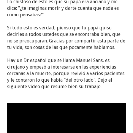
Lo chistoso de esto es que su papá era anciano y me
porque mi padre siempre usaba su auto cuando
dice: "¿te imaginas morir y darte cuenta que nada es
nos visitaba. Obviamente para la hora que ocurrio
como pensabas?"
la visita, el ya habia fallecido. La ropa de mi hijo
quedo impregnada del olor del perfume. El todavia
Si todo esto es verdad, pienso que tu papá quiso
recuerda lo que el abuelo le dijo: cuida mucho a
decirles a todos ustedes que se encontraba bien, que
tus padres y hermanos.
no se preocuparan. Gracias por compartir esta parte de
tu vida, son cosas de las que pocamente hablamos.
En aquel entonces estabamos muy dedicados a la
WT asi que asumimos que lo sucedido era una
Hay un Dr español que se llama Manuel Sans, es
visita de los demonios. Sin embargo ahora a este
cirujano y empezó a interesarse en las experiencias
tiempo pensamos que quiza el vino a despedirse y
cercanas a la muerte, porque revivió a varios pacientes
lo hizo con mi hijo mayor. El ya es adulto y todavia
y le contaron lo que había "del otro lado". Dejo el
recuerda esa experiencia. Quien sabe realmente lo
siguiente video que resume bien su trabajo.
que ocurrira durante la muerte, cuando eso nos
ocurra recien lo sabremos con exactitud.