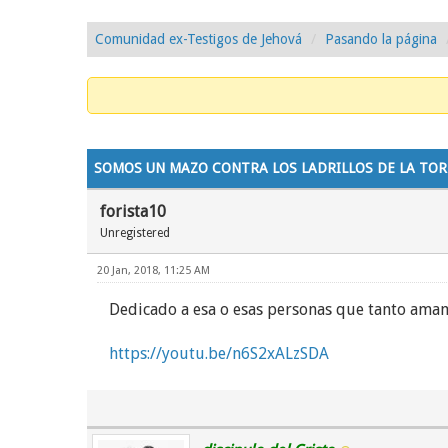
Comunidad ex-Testigos de Jehová
Pasando la página
0 voto(s) - 0 Media
1
2
3
4
5
SOMOS UN MAZO CONTRA LOS LADRILLOS DE LA TORR
forista10
Unregistered
20 Jan, 2018, 11:25 AM
Dedicado a esa o esas personas que tanto amamos
https://youtu.be/n6S2xALzSDA