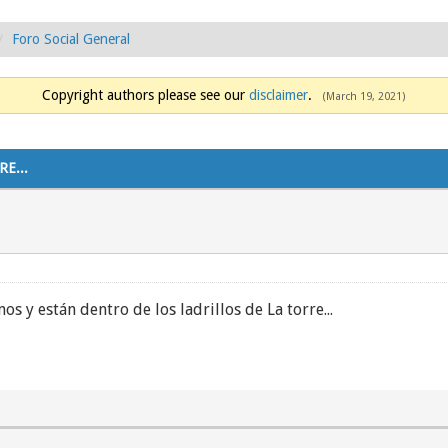
Foro Social General
Copyright authors please see our
disclaimer
.
(March 19, 2021)
E...
 y están dentro de los ladrillos de La torre...