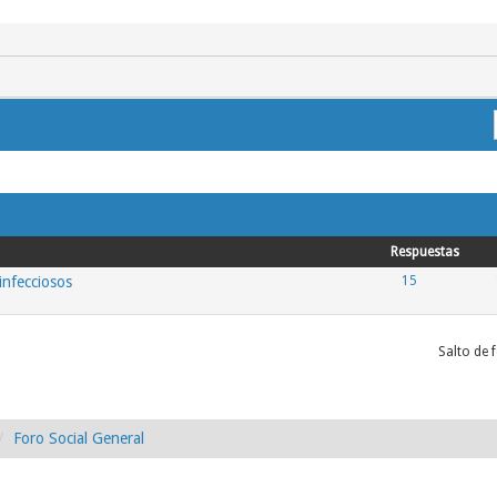
Respuestas
infecciosos
15
Salto de 
Foro Social General