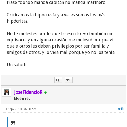
frase "donde manda capitán no manda marinero"
profeciones con resultados laborales positivos, y en
busca de una nueva familia los encontré a Ustedes
Criticamos la hipocresía y a veces somos los más
como si acá se diera la solución a mis dudas y en
hipócritas.
esta etapa de mi vida me siento pleno, ya habrá
tiempo después de buscar a una compañera.
No te molestes por lo que he escrito, yo también me
equivoco, y en alguna ocasión me molesté porque vi
que a otros les daban privilegios por ser familia y
amigos de otros, y lo veía mal porque yo no los tenía.
Un saludo
JoseFidencioR
Moderado
03 Sep, 2018, 06:08 AM
#43