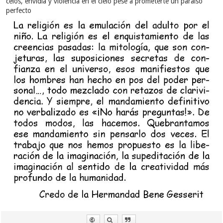
celos, envidia y violencia en el cielo pese a prometerte un paraíso
organización, sí para usarlas, pero cuando hicieron
perfecto
falta a los propietarios se les devolvieron. Mi
pregunta a todo esto es ¿que hubo en realidad
detrás de tu generosidad???? Según tus palabras la
simonía es habitual donde vives.
Mi madre fue una digna representante de esos
eventos. viuda, con dinero de los seguros de vida
de mi padre, se volvio tan poderosa que invitada
era a discursar en la "dedicacion de salones",y
siendo mujer es una situacion inmensamente rara.
pero la alegria no fue eterna. el dinero se fue
acabando, y las grandes donaciones mermaron
hasta verse empequeñecidas, y lo mismo paso con
el poder de mi madre... de permitirsele desplantes,
paso a ser reprendida constantemente, de cosas
que antes se le permitian.
Perdona la indiscreción, pero a veces nos delatamos
nosotros mismos. A veces escribimos para criticar a