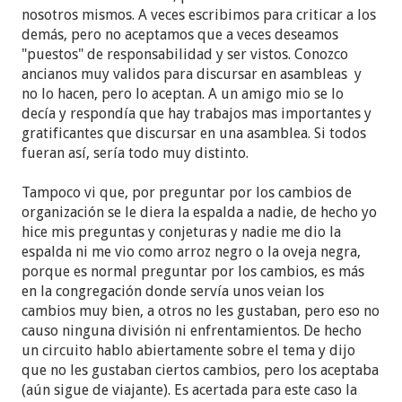
ultramar, y ahí llegaba la literatura directo de
nosotros mismos. A veces escribimos para criticar a los
texcoco México, después done otra casa totalmente
demás, pero no aceptamos que a veces deseamos
remodelada y adaptada para el beneficio de tres
"puestos" de responsabilidad y ser vistos. Conozco
congregaciones, todo sin estipendio alguno y a
ancianos muy validos para discursar en asambleas y
pesar del esfuerzo que hacia para desprenderme
no lo hacen, pero lo aceptan. A un amigo mio se lo
de propiedades, nunca era suficiente para la
decía y respondía que hay trabajos mas importantes y
organización.
gratificantes que discursar en una asamblea. Si todos
fueran así, sería todo muy distinto.
Les decía que el espíritu santo de Dios no se
equivoca, entonces porque tantos cambios, porque
Tampoco vi que, por preguntar por los cambios de
tantos entendimientos, porque desaparecer un día
organización se le diera la espalda a nadie, de hecho yo
de reunión a la semana, porque quitar un día de
hice mis preguntas y conjeturas y nadie me dio la
asamblea, porque destruir libros etc. Y se
espalda ni me vio como arroz negro o la oveja negra,
indignan, me veían como el arroz negro.
porque es normal preguntar por los cambios, es más
en la congregación donde servía unos veian los
Me quedé sin familia sin amigos, sin propiedades,
cambios muy bien, a otros no les gustaban, pero eso no
sin empleo, como si fuera un pañal desechable que
causo ninguna división ni enfrentamientos. De hecho
cuando te dan uso, ya no sirves más.
un circuito hablo abiertamente sobre el tema y dijo
que no les gustaban ciertos cambios, pero los aceptaba
Después gracias al ministerio de cultura de España,
(aún sigue de viajante). Es acertada para este caso la
la AECI y la UNESCO, pude reactivar una de mis