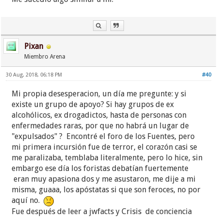
muy solo en tus pensamientos o dudas de no poder
expresar nada q no sea lo q dicen las publicaciones)
pues empece a entrar más regularmente poco a
poco fui leyendo cosas y finalmente me animé a
Pixan
participar.
Miembro Arena
30 Aug, 2018, 06:18 PM
#40
Mi propia desesperacion, un día me pregunte: y si
existe un grupo de apoyo? Si hay grupos de ex
alcohólicos, ex drogadictos, hasta de personas con
enfermedades raras, por que no habrá un lugar de
"expulsados" ? Encontré el foro de los Fuentes, pero
mi primera incursión fue de terror, el corazón casi se
me paralizaba, temblaba literalmente, pero lo hice, sin
embargo ese día los foristas debatían fuertemente
eran muy apasiona dos y me asustaron, me dije a mi
misma, guaaa, los apóstatas si que son feroces, no por
aquí no.
Fue después de leer a jwfacts y Crisis de conciencia