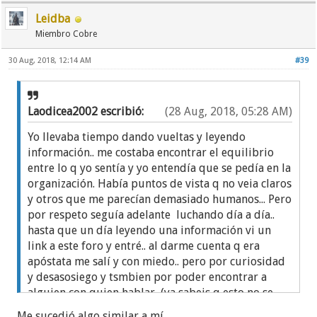
Leidba
Miembro Cobre
30 Aug, 2018, 12:14 AM
#39
Laodicea2002 escribió:
(28 Aug, 2018, 05:28 AM)
Yo llevaba tiempo dando vueltas y leyendo
información.. me costaba encontrar el equilibrio
entre lo q yo sentía y yo entendía que se pedía en la
organización. Había puntos de vista q no veia claros
y otros que me parecían demasiado humanos... Pero
por respeto seguía adelante luchando día a día..
hasta que un día leyendo una información vi un
link a este foro y entré.. al darme cuenta q era
apóstata me salí y con miedo.. pero por curiosidad
y desasosiego y tsmbien por poder encontrar a
alguien con quien hablar ,(ya sabeis q esto no se
puede hablar con conocidos ni amigos... Y te sientes
Me sucedió algo similar a mí.