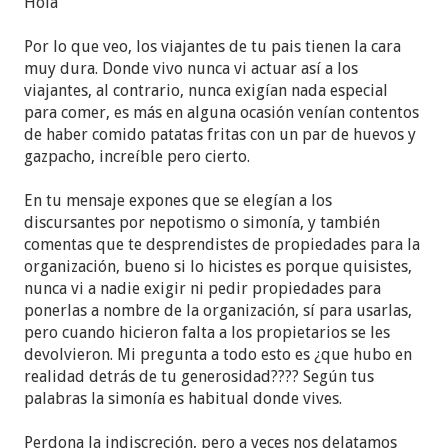
Hola
cuenta como se elegían a los discursantes por
nepotismo o simonismo, y no le podías decir nada
Por lo que veo, los viajantes de tu pais tienen la cara
al viajante porque te ganabas no discursar o
muy dura. Donde vivo nunca vi actuar así a los
atender plataforma, limpieza o equipo y acarreo.
viajantes, al contrario, nunca exigían nada especial
para comer, es más en alguna ocasión venían contentos
Me causaba indignación el escuchar que los
de haber comido patatas fritas con un par de huevos y
viajantes solicitaban a la congregación, lunes
gazpacho, increíble pero cierto.
paella, martes lasagna, miércoles camarones al
tamarindo, jueves escamoles, viernes arrachera
En tu mensaje expones que se elegían a los
sábado pechugas de angel y domingo la reunión
discursantes por nepotismo o simonía, y también
tenía que ser a las 9am pues debía haber una
comentas que te desprendistes de propiedades para la
reunión de esparcimiento en su honor.El promedio
organización, bueno si lo hicistes es porque quisistes,
del salario diario en 2015 era de dos dólares y
nunca vi a nadie exigir ni pedir propiedades para
apenas les alcanzaba para comer y vestirse y
ponerlas a nombre de la organización, sí para usarlas,
exigían de más los viajantes, les decía que Pablo
pero cuando hicieron falta a los propietarios se les
hacía tiendas de campaña y se molestaban, y
devolvieron. Mi pregunta a todo esto es ¿que hubo en
todavía tenías que dar dinero para gastos menores
realidad detrás de tu generosidad???? Según tus
y gasolina.
palabras la simonía es habitual donde vives.
Tenía una casa que done para que se estableciera
Perdona la indiscreción, pero a veces nos delatamos