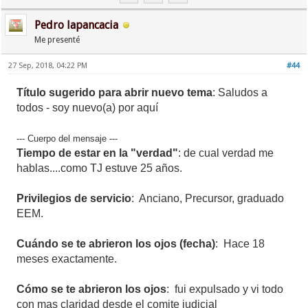
los demás, pero no aceptamos que a veces
deseamos "puestos" de responsabilidad y ser
Pedro lapancacia
vistos. Conozco ancianos muy validos para
Me presenté
discursar en asambleas y no lo hacen, pero lo
aceptan. A un amigo mio se lo decía y respondía
27 Sep, 2018, 04:22 PM
#44
que hay trabajos mas importantes y gratificantes
Título
sugerido para abrir nuevo tema
: Saludos a
que discursar en una asamblea. Si todos fueran así,
todos
- soy nuevo(a) por aquí
sería todo muy distinto.
--- Cuerpo del mensaje ---
NO ESTAMOS DENUNCIANDO FORISTAS.
Tiempo de estar en la "verdad"
: de cual verdad me
denunciamos los hechos que ahora estando fuera,
hablas....como TJ estuve 25 años.
nos parecen lesivos. igual estando dentro de la
secta pudieron hacer cosas que ahora se
Privilegios de servicio
: Anciano, Precursor, graduado
arrepientan., como negarle el saludo al que fue
EEM.
amigo, o incitar a no estudiar pues "el fin llegara
pronto"... aqui se denuncia a la SWT, no a los
Cuándo se te abrieron los ojos (fecha)
: Hace 18
foristas.
meses exactamente.
Tampoco vi que, por preguntar por los cambios de
Cómo se te abrieron los ojos
: fui expulsado y vi todo
organización se le diera la espalda a nadie, de
con mas claridad desde el comite judicial
hecho yo hice mis preguntas y conjeturas y nadie