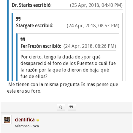
Dr. Starks escribió:
(25 Apr, 2018, 04:40 PM)
Stargate escribió:
(24 Apr, 2018, 08:53 PM)
FerFrezón escribió:
(24 Apr, 2018, 08:26 PM)
Por cierto, tengo la duda de ¿por qué
desapareció el foro de los Fuentes o cuál fue
la razón por la que lo dieron de baja; qué
fue de ellos?
Me tienen con la misma pregunta.Es mas pense que
este era su foro.
QUE FUE DE AQUEL FORO DE LOS FUENTES??
Perfecto, tú siempre con la disposición de ayudar.
Ya me leí la historia; es una lástima pero se respeta
cientifica
su decisión.
Miembro Roca