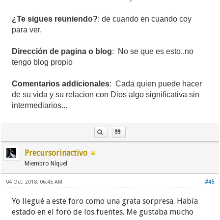
me dio la espalda ni me vio como arroz negro o la
¿Te sigues reuniendo?
: de cuando en cuando coy
oveja negra, porque es normal preguntar por los
para ver.
cambios, es más en la congregación donde servía
unos veian los cambios muy bien, a otros no les
Dirección de pagina o blog
: No se que es esto..no
gustaban, pero eso no causo ninguna división ni
tengo blog propio
enfrentamientos. De hecho un circuito hablo
abiertamente sobre el tema y dijo que no les
Comentarios addicionales
: Cada quien puede hacer
gustaban ciertos cambios, pero los aceptaba (aún
de su vida y su relacion con Dios algo significativa sin
sigue de viajante). Es acertada para este caso la
intermediarios...
frase "donde manda capitán no manda marinero"
sabemos y resumimos que la dichosa uniformidad
de pensamiento y de acciones dentro de la SWT no
existe, es un mito. cada anciano crea su feudo e
Precursorinactivo
impone sus reglas. de nuevo, se traa de denunciar a
Miembro Níquel
la SWT, no a los compañeros foristas.
04 Oct, 2018, 06:45 AM
#45
Criticamos la hipocresía y a veces somos los más
Yo llegué a este foro como una grata sorpresa. Había
hipócritas.
estado en el foro de los fuentes. Me gustaba mucho