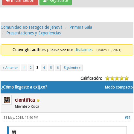
Iniciar sesión
Regístrate
Comunidad ex-Testigos de Jehová
Primera Sala
Presentaciones y Experiencias
Copyright authors please see our
disclaimer
.
(March 19, 2021)
« Anterior
1
2
3
4
5
6
Siguiente »
Calificación:
¿Cómo llegaste a extj.co?
Modo compacto
cientifica
Miembro Roca
31 May, 2018, 11:40 PM
#31