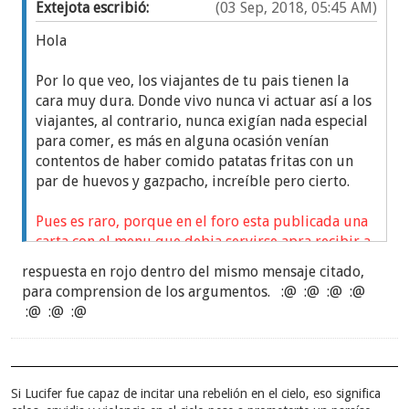
Extejota escribió:
(03 Sep, 2018, 05:45 AM)
Hola
Por lo que veo, los viajantes de tu pais tienen la
cara muy dura. Donde vivo nunca vi actuar así a los
viajantes, al contrario, nunca exigían nada especial
para comer, es más en alguna ocasión venían
contentos de haber comido patatas fritas con un
par de huevos y gazpacho, increíble pero cierto.
Pues es raro, porque en el foro esta publicada una
carta con el menu que debia servirse apra recibir a
los "hermanos"... y no era nada humilde.
respuesta en rojo dentro del mismo mensaje citado,
para comprension de los argumentos. :@ :@ :@ :@
En tu mensaje expones que se elegían a los
:@ :@ :@
discursantes por nepotismo o simonía, y también
comentas que te desprendistes de propiedades
para la organización, bueno si lo hicistes es porque
quisistes, nunca vi a nadie exigir ni pedir
Si Lucifer fue capaz de incitar una rebelión en el cielo, eso significa
propiedades para ponerlas a nombre de la