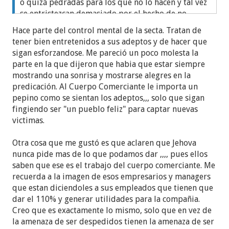
o quizá pedradas para los que no lo hacen y tal vez
se entristezcan demasiado por el hecho de no
sentirse suficientes, o bien, técnica de control
Hace parte del control mental de la secta. Tratan de
mental para que siempre trates de mejorar sin
tener bien entretenidos a sus adeptos y de hacer que
importar que des el máximo.
sigan esforzandose. Me pareció un poco molesta la
¿Ustedes que opinan que sea? Los leo.
parte en la que dijeron que habia que estar siempre
mostrando una sonrisa y mostrarse alegres en la
predicación. Al Cuerpo Comerciante le importa un
pepino como se sientan los adeptos,,, solo que sigan
fingiendo ser "un pueblo feliz" para captar nuevas
victimas.
Otra cosa que me gustó es que aclaren que Jehova
nunca pide mas de lo que podamos dar ,,,, pues ellos
saben que ese es el trabajo del cuerpo comerciante. Me
recuerda a la imagen de esos empresarios y managers
que estan diciendoles a sus empleados que tienen que
dar el 110% y generar utilidades para la compañia.
Creo que es exactamente lo mismo, solo que en vez de
la amenaza de ser despedidos tienen la amenaza de ser