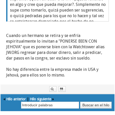
en algo y cree que pueda mejorar?. Simplemente no
supe como tomarlo, quizá pueden ser sugerencias,
o quizá pedradas para los que no lo hacen y tal vez
se entristezcan demasiado por el hecho de no
sentirse suficientes, o bien, técnica de control
mental para que siempre trates de mejorar sin
Cuando un hermano se retira y se enfría
importar que des el máximo.
espiritualmente lo invitan a "PONERSE BIEN CON
¿Ustedes que opinan que sea? Los leo.
JEHOVA" que es ponerse bien con la Watchtower alias
JW.ORG regresar para donar dinero, salir a predicar,
dar pasos en la congre, ser esclavo sin sueldo.
No hay diferencia entre la empresa made in USA y
Jehová, para ellos son lo mismo.
«
Hilo anterior
|
Hilo siguiente
»