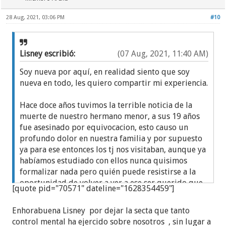
28 Aug, 2021, 03:06 PM
#10
Lisney escribió:
(07 Aug, 2021, 11:40 AM)
Soy nueva por aquí, en realidad siento que soy
nueva en todo, les quiero compartir mi experiencia.
Hace doce años tuvimos la terrible noticia de la
muerte de nuestro hermano menor, a sus 19 años
fue asesinado por equivocacion, esto causo un
profundo dolor en nuestra familia y por supuesto
ya para ese entonces los tj nos visitaban, aunque ya
habíamos estudiado con ellos nunca quisimos
formalizar nada pero quién puede resistirse a la
oportunidad de volver a ver a ese ser querido que
[quote pid="70571" dateline="1628354459"]
perdimos, para ese entonces fue un completo
bombardeo de amor (típico de las sectas) que
Enhorabuena Lisney por dejar la secta que tanto
recibimos por parte de los tj. primero empecé yo a
control mental ha ejercido sobre nosotros , sin lugar a