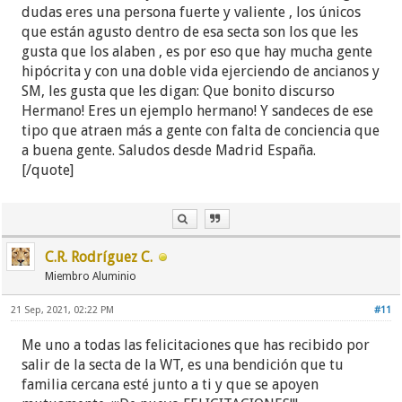
"progresar espiritualmente" siempre con la meta
dudas eres una persona fuerte y valiente , los únicos
de ganarme el paraíso a cuesta de todo al fin y al
que están agusto dentro de esa secta son los que les
cabo estar en los tj era la única manera de volver a
gusta que los alaben , es por eso que hay mucha gente
ver a mi querido hermano.
hipócrita y con una doble vida ejerciendo de ancianos y
SM, les gusta que les digan: Que bonito discurso
Me nombraron publicadora y empecé a hacer todo
Hermano! Eres un ejemplo hermano! Y sandeces de ese
lo que decía la organización a fin de atraer a mi
tipo que atraen más a gente con falta de conciencia que
esposo y a mis padres, no perdía la oportunidad de
a buena gente. Saludos desde Madrid España.
"predicarles" tanto fue a si que solo 4 años más
[/quote]
tarde ya mi esposo, mi papá, mi mamá, mi hermano
mayor, mi cuñada y por supuesto yo estábamos
bautizados y mis 2 hijos se hicieron publicadores.
C.R. Rodríguez C.
Después del bautismo todo empezó a cambiar,
empezamos a simplificar nuestra vida a fin de
Miembro Aluminio
hacer más en el servicio (lo que hoy llamo
21 Sep, 2021, 02:22 PM
#11
proselitismo religioso) y porsupuesto que
empezamos a progresar dentro de la organización
Me uno a todas las felicitaciones que has recibido por
mi esposo fue nombrado hace 5 años siervo
salir de la secta de la WT, es una bendición que tu
ministerial, y hace 4 años nombraron también a mi
familia cercana esté junto a ti y que se apoyen
papá SM y a mi madre precursora regular.