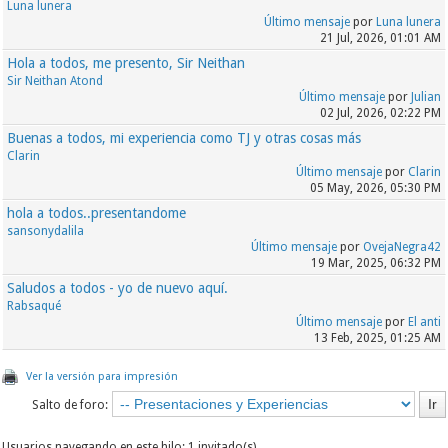
Luna lunera
Superintendente de un pequeño grupo que estaba
Último mensaje
por
Luna lunera
en un territorio aislado de la congregación y
21 Jul, 2026, 01:01 AM
prácticamente ya no teníamos tiempo ni siquiera
Hola a todos, me presento, Sir Neithan
para nosotros pues con la crisis que vivimos en
Sir Neithan Atond
Venezuela y 3 hijos que mantener nos veíamos con
Último mensaje
por
Julian
02 Jul, 2026, 02:22 PM
un estrés terrible para poder cumplir con todo lo
Buenas a todos, mi experiencia como TJ y otras cosas más
que exigía la WT. Pero estaba bien podíamos lidiar
Clarin
con toda esa carga emocional, entonces que nos
Último mensaje
por
Clarin
llevó a despertar?
05 May, 2026, 05:30 PM
hola a todos..presentandome
Todo empezó cuando a mi hermano lo nombraron
sansonydalila
Último mensaje
por
OvejaNegra42
anciano, el siempre ha Sido una persona super
19 Mar, 2025, 06:32 PM
agresiva y muy grosero y al hacerse testigo nunca
Saludos a todos - yo de nuevo aquí.
quiso hacerse cargo de 2 hijas que tenía fuera del
Rabsaqué
matrimonio aún así lo nombraron anciano y yo tuve
Último mensaje
por
El anti
que ver cómo llevaba una doble vida. Eso sí el
13 Feb, 2025, 01:25 AM
predicaba mucho y mi cuñada es precursora
Ver la versión para impresión
regular son muy sociables con los hermanos y a él
le encanta dar discursos, claro! Lo que decía en
Salto de foro:
plataforma no tenía nada que ver con la realidad
Usuarios navegando en este hilo: 1 invitado(s)