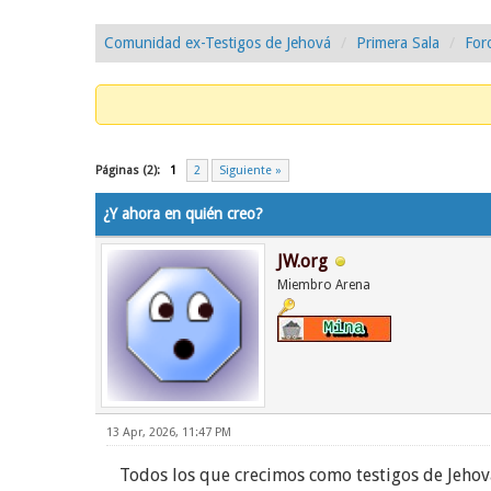
Comunidad ex-Testigos de Jehová
Primera Sala
For
0 voto(s) - 0 Media
1
2
3
4
5
Páginas (2):
1
2
Siguiente »
¿Y ahora en quién creo?
JW.org
Miembro Arena
13 Apr, 2026, 11:47 PM
Todos los que crecimos como testigos de Jehová