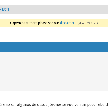
o EXTJ
Copyright authors please see our
disclaimer
.
(March 19, 2021)
 a no ser algunos de desde jóvenes se vuelven un poco rebelde