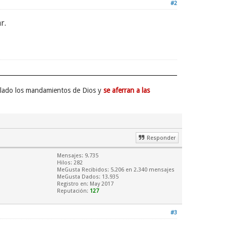
#2
r.
e lado los mandamientos de Dios y
se aferran a las
Responder
Mensajes: 9.735
Hilos: 282
MeGusta Recibidos:
5.206
en 2.340 mensajes
MeGusta Dados: 13.935
Registro en: May 2017
Reputación:
127
#3