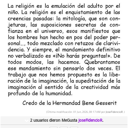
(Última modificación: 01 Jun, 2026, 08:17 AM por
JoseFidencioR
.)
2 usuarios dieron MeGusta
JoseFidencioR
.