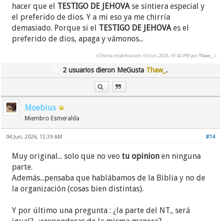
hacer que el
TESTIGO DE JEHOVA
se sintiera especial y
el preferido de dios. Y a mi eso ya me chirría
demasiado. Porque si el
TESTIGO DE JEHOVA
es el
preferido de dios, apaga y vámonos...
(Última modificación: 03 Jun, 2026, 10:42 PM por
Thaw_
.)
2 usuarios dieron MeGusta
Thaw_
.
Moebius
Miembro Esmeralda
04 Jun, 2026, 12:39 AM
#14
Muy original... solo que no veo
tu opinion
en ninguna
parte.
Además...pensaba que hablábamos de la Biblia y no de
la organización (cosas bien distintas).
Y por último una pregunta : ¿la parte del NT., será