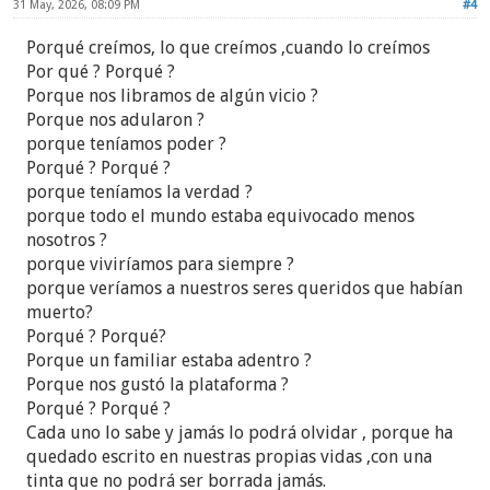
31 May, 2026, 08:09 PM
#4
Tenemos un tiempo, una situación, y un entorno
Porqué creímos, lo que creímos ,cuando lo creímos
distinto. 'Colonizar' al otro para que piense, crea o
Por qué ? Porqué ?
sienta como lo hacemos nosotros es ponernos en la
Porque nos libramos de algún vicio ?
piel del mismo personaje que representa la secta.
Porque nos adularon ?
porque teníamos poder ?
Ahora sí...voy a por mi café...
Porqué ? Porqué ?
porque teníamos la verdad ?
porque todo el mundo estaba equivocado menos
nosotros ?
porque viviríamos para siempre ?
porque veríamos a nuestros seres queridos que habían
muerto?
Porqué ? Porqué?
Porque un familiar estaba adentro ?
Porque nos gustó la plataforma ?
Porqué ? Porqué ?
Cada uno lo sabe y jamás lo podrá olvidar , porque ha
quedado escrito en nuestras propias vidas ,con una
tinta que no podrá ser borrada jamás.