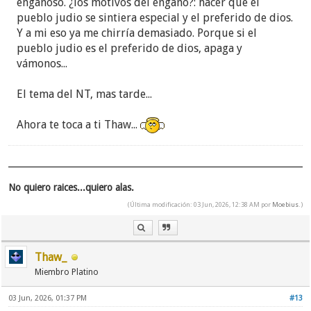
engañoso. ¿los motivos del engaño?: hacer que el
pueblo judio se sintiera especial y el preferido de dios.
Y a mi eso ya me chirría demasiado. Porque si el
pueblo judio es el preferido de dios, apaga y
vámonos...
El tema del NT, mas tarde...
Ahora te toca a ti Thaw...
No quiero raices...quiero alas.
(Última modificación: 03 Jun, 2026, 12:38 AM por
Moebius
.)
Thaw_
Miembro Platino
03 Jun, 2026, 01:37 PM
#13