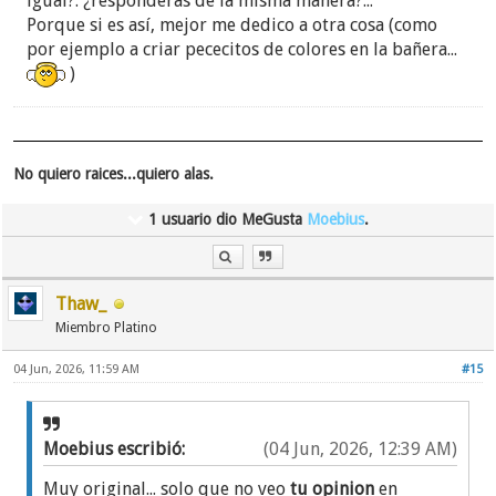
igual?. ¿responderas de la misma manera?...
Porque si es así, mejor me dedico a otra cosa (como
por ejemplo a criar pececitos de colores en la bañera...
)
No quiero raices...quiero alas.
1 usuario dio MeGusta
Moebius
.
Thaw_
Miembro Platino
04 Jun, 2026, 11:59 AM
#15
Moebius escribió:
(04 Jun, 2026, 12:39 AM)
Muy original... solo que no veo
tu opinion
en