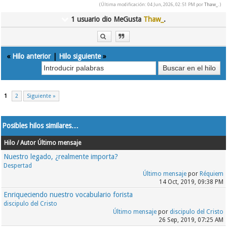
(Última modificación: 04 Jun, 2026, 02:51 PM por
Thaw_
.)
1 usuario dio MeGusta
Thaw_
.
«
Hilo anterior
|
Hilo siguiente
»
1
2
Siguiente »
Posibles hilos similares…
Hilo / Autor
Último mensaje
Nuestro legado, ¿realmente importa?
Despertad
Último mensaje
por
Réquiem
14 Oct, 2019, 09:38 PM
Enriqueciendo nuestro vocabulario forista
discipulo del Cristo
Último mensaje
por
discipulo del Cristo
26 Sep, 2019, 07:25 AM