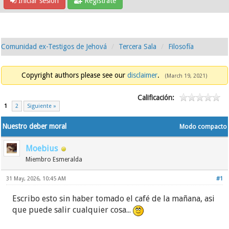
Iniciar sesión
Regístrate
Comunidad ex-Testigos de Jehová
Tercera Sala
Filosofía
Copyright authors please see our
disclaimer
.
(March 19, 2021)
Calificación:
1
2
Siguiente »
Nuestro deber moral
Modo compacto
Moebius
Miembro Esmeralda
31 May, 2026, 10:45 AM
#1
Escribo esto sin haber tomado el café de la mañana, asi
que puede salir cualquier cosa...