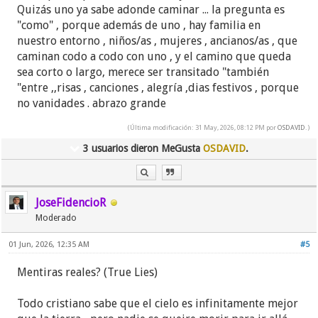
Quizás uno ya sabe adonde caminar ... la pregunta es
"como" , porque además de uno , hay familia en
nuestro entorno , niños/as , mujeres , ancianos/as , que
caminan codo a codo con uno , y el camino que queda
sea corto o largo, merece ser transitado "también
"entre ,,risas , canciones , alegría ,dias festivos , porque
no vanidades . abrazo grande
(Última modificación: 31 May, 2026, 08:12 PM por
OSDAVID
.)
3 usuarios dieron MeGusta
OSDAVID
.
JoseFidencioR
Moderado
01 Jun, 2026, 12:35 AM
#5
Mentiras reales? (True Lies)
Todo cristiano sabe que el cielo es infinitamente mejor