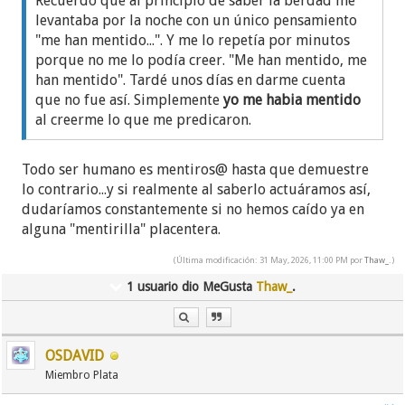
Recuerdo que al principio de saber la berdad me
Y nada es nada.
levantaba por la noche con un único pensamiento
"me han mentido...". Y me lo repetía por minutos
Y de acuerdo que habrá temas muy dolorosos y
porque no me lo podía creer. "Me han mentido, me
difíciles de soportar sin sentir una pizca de ira y
han mentido". Tardé unos días en darme cuenta
rabia.
que no fue así. Simplemente
yo me habia mentido
Pero el mundo 'mancha'...y 'mancha' mucho...ya sea
al creerme lo que me predicaron.
por 'tocarlo', por acercarnos demasiado o también
por acariciarlo...Y es muy difícil que nuestra
Todo ser humano es mentiros@ hasta que demuestre
conciencia no quede emborronada.
lo contrario...y si realmente al saberlo actuáramos así,
Nuestra conciencia nunca estará limpia. Y hay que
dudaríamos constantemente si no hemos caído ya en
aceptarlo como parte de nuestras experiencias,
alguna "mentirilla" placentera.
porque eso nos hace más sabios.
(Última modificación: 31 May, 2026, 11:00 PM por
Thaw_
.)
Por supuesto que nuestro deber moral es
1 usuario dio MeGusta
Thaw_
.
denunciar la mentira, la injusticia y el engaño.
No sirve callarse.
Pero también hay un límite en este nuestro deber
moral. No deberíamos 'invadir' esa otra moral en la
OSDAVID
que se siente a gusto la persona que quiere
Miembro Plata
continuar en la secta: es cosa de ella, no nuestra.