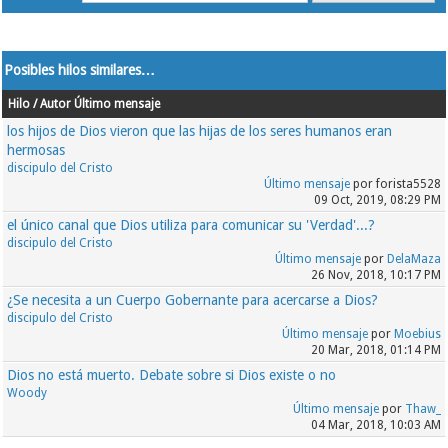
debían estar justificados por una evaluación
formal. En marzo de 1998, Ledbetter indagó sobre
la posible discriminación sexual por parte de la
Posibles hilos similares…
Goodyear Tire Company . En julio, presentó una
denuncia formal ante la Comisión para la Igualdad
Hilo / Autor
Último mensaje
de Oportunidades en el Empleo . En noviembre de
los hijos de Dios vieron que las hijas de los seres humanos eran
1998, tras jubilarse anticipadamente, Ledbetter
hermosas
discipulo del Cristo
interpuso una demanda alegando discriminación
Último mensaje
por forista5528
salarial en virtud del Título VII de la Ley de
09 Oct, 2019, 08:29 PM
Derechos Civiles de 1964 y la Ley de Igualdad
el único canal que Dios utiliza para comunicar su 'Verdad'...?
Salarial de 1963. El Tribunal Supremo no se
discipulo del Cristo
pronunció sobre si se había producido
Último mensaje
por
DelaMaza
26 Nov, 2018, 10:17 PM
discriminación, sino únicamente sobre si había
¿Se necesita a un Cuerpo Gobernante para acercarse a Dios?
prescrito el plazo de prescripción.
discipulo del Cristo
(Via WIKIPEDIA)
Último mensaje
por
Moebius
20 Mar, 2018, 01:14 PM
Dios no está muerto. Debate sobre si Dios existe o no
Woody
Último mensaje
por
Thaw_
04 Mar, 2018, 10:03 AM