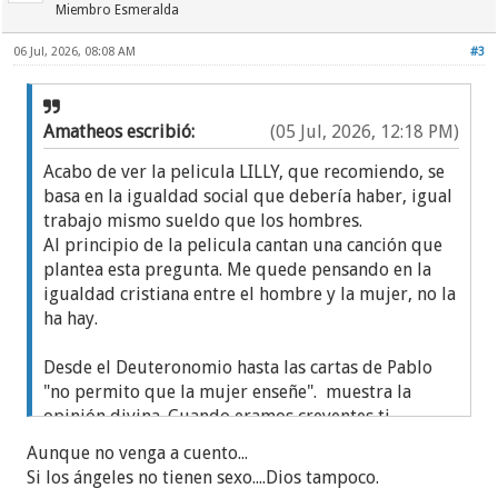
Miembro Esmeralda
06 Jul, 2026, 08:08 AM
#3
Amatheos escribió:
(05 Jul, 2026, 12:18 PM)
Acabo de ver la pelicula LILLY, que recomiendo, se
basa en la igualdad social que debería haber, igual
trabajo mismo sueldo que los hombres.
Al principio de la pelicula cantan una canción que
plantea esta pregunta. Me quede pensando en la
igualdad cristiana entre el hombre y la mujer, no la
ha hay.
Desde el Deuteronomio hasta las cartas de Pablo
"no permito que la mujer enseñe". muestra la
opinión divina. Cuando eramos creyentes tj.
teníamos asumido que la mujer quedaba
Aunque no venga a cuento...
subordinada al varón, llegando hasta la ridiculez
Si los ángeles no tienen sexo....Dios tampoco.
de tener que cubrirse en ciertas ocasiones delante