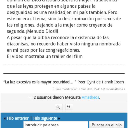
Ahora, Contexto de la pelicula:
que las leyes protegen en algunos países la
desigualdad es una realidad,en mi país tambien. Pero
En 1979, Lilly Ledbetter, la demandante, comenzó a
este no era el tema, sino la descriminación por sexos de
trabajar en la Goodyear Tire and Rubber Company
las religiones, dejando a la mujer como creyente de
en su planta de Gadsden, Alabama , una planta
segunda. ¡Menudo Dios!!!!
sindicalizada. Comenzó con el mismo salario que
A pesar que la biblia reconoce la existencia de las
los empleados varones, pero al jubilarse, ganaba
diaconisas, no recuerdo haber visto ninguna nombrada
$3,727 por mes en comparación con 15 hombres
en mi paso por las congregafciones.
que ganaban entre $4,286 por mes (el hombre peor
El video mostraba un trailer del film
pagado) y $5,236 por mes (el hombre mejor
pagado). [ 6 ] Durante sus años en la fábrica como
trabajadora asalariada, los aumentos se otorgaban
y denegaban en parte con base en evaluaciones y
“La luz excesiva es la mayor oscuridad… "
recomendaciones sobre el desempeño de los
Peer Gynt de Henrik Ibsen
trabajadores. De 1979 a 1981, Ledbetter recibió
(Última modificación: 07 Jul, 2026, 05:48 AM por
Amatheos
.)
una serie de evaluaciones negativas, que luego
2 usuarios dieron MeGusta
Amatheos
.
afirmó que eran discriminatorias. Aunque sus
evaluaciones posteriores fueron buenas, en parte
debido a esas primeras evaluaciones negativas, su
«
Hilo anterior
|
Hilo siguiente
»
salario nunca alcanzó el nivel de empleados
varones similares. Todos los aumentos por mérito