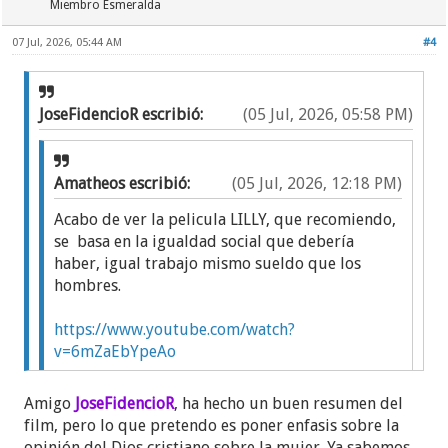
Miembro Esmeralda
07 Jul, 2026, 05:44 AM
#4
JoseFidencioR escribió:
(05 Jul, 2026, 05:58 PM)
Amatheos escribió:
(05 Jul, 2026, 12:18 PM)
Acabo de ver la pelicula LILLY, que recomiendo,
se basa en la igualdad social que debería
haber, igual trabajo mismo sueldo que los
hombres.
https://www.youtube.com/watch?
v=6mZaEbYpeAo
Amigo
JoseFidencioR
, ha hecho un buen resumen del
El video no se ve...
film, pero lo que pretendo es poner enfasis sobre la
opinión del Dios cristiano sobre la mujer. Ya sabemos