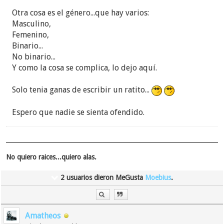
de un varón, en señal de sumisión. La visión que
Otra cosa es el género...que hay varios:
paso por la tv. cuando unas monjas limpiando u
Masculino,
ordenando un altar mientras un montón de
Femenino,
obispos se lo miraba.
Binario...
Todo esto refleja un cristianismo trasnochado y
No binario...
misogeno y cuando parece que hay mujeres, las
Y como la cosa se complica, lo dejo aquí.
diaconisas, con cierto
talante intelectual 1 Timo 3:11, se las relega a
Solo tenia ganas de escribir un ratito...
funciones sociales como cuidar enfermos.
Espero que nadie se sienta ofendido.
Diaconisas en los tjs.? no las recuerdo. ¿No estan
intelectualmente cualificadas para cualquier
trabajo en la congregación? ¿Chicas como lo veis?
No quiero raices...quiero alas.
2 usuarios dieron MeGusta
Moebius
.
Amatheos