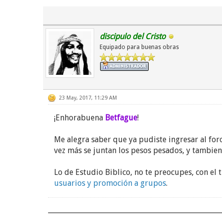
A mí también me ha ayudado mucho leer blog
También será un placer leerte en este espacio
discipulo del Cristo
Equipado para buenas obras
Un fuerte abrazo,
PhaRisaios
23 May, 2017, 11:29 AM
¡Enhorabuena
Betfague
!
Y retomando el tema sobre foristas que se e
Me alegra saber que ya pudiste ingresar al foro
Considero que sus aportes eran buenos.
vez más se juntan los pesos pesados, y tambien
Lo de Estudio Biblico, no te preocupes, con el
usuarios y promoción a grupos
.