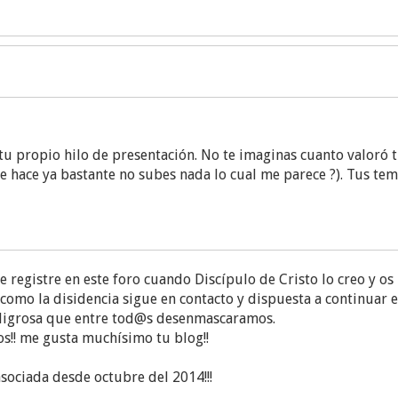
s tu propio hilo de presentación. No te imaginas cuanto valoró 
e hace ya bastante no subes nada lo cual me parece ?). Tus t
gistre en este foro cuando Discípulo de Cristo lo creo y os le
como la disidencia sigue en contacto y dispuesta a continuar en
 peligrosa que entre tod@s desenmascaramos.
e un pequeño tema de presentación donde explicaba que últim
s!! me gusta muchísimo tu blog!!
da' como le llaman ahora). Por eso he descuidado un poco el bl
asociada desde octubre del 2014!!!
s al blog. Una con relación a la asamblea y otra para promover