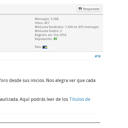
.
Responder
Mensajes: 3.368
Hilos: 427
MeGusta Recibidos:
1.636
en 635 mensajes
MeGusta Dados: 2
Registro en: Oct 2016
Reputación:
45
País:
#18
izam.
 foro desde sus inicios. Nos alegra ver que cada
bautizada. Aquí podrás leer de los
Títulos de