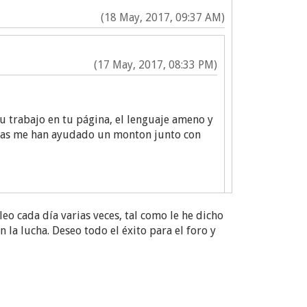
(18 May, 2017, 09:37 AM)
(17 May, 2017, 08:33 PM)
tu trabajo en tu página, el lenguaje ameno y
emas me han ayudado un monton junto con
o cada día varias veces, tal como le he dicho
 la lucha. Deseo todo el éxito para el foro y
amente he estado enfocándome en vivir 'mi
og y mi participación en los diversos foros.
 el foro.