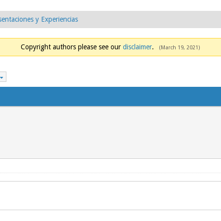
sentaciones y Experiencias
Copyright authors please see our
disclaimer
.
(March 19, 2021)