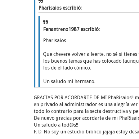
Pharisaios escribió:
Fenantreno1987 escribió:
Pharisaios
Que chevere volver a leerte, no sé si tiene
los buenos temas que has colocado (aunqu
los de el lado cómico.
Un saludo mi hermano.
GRACIAS POR ACORDARTE DE MI PhaRisaios!! me re
Fenantreno1987,
en privado al administrador es una alegría ver 
todo lo contrario para la secta destructiva y
Gusto por igual ver que andas por acá. Hic
De nuevo gracias por acordarte de mi PhaRisaio
vida que realmente lo es' (o 'mi verdadera vi
Un saludo a tod@s!!
P. D. No soy un estudio biblico jajaja estoy des
Sin embargo, recien agregué 2 breves entrada