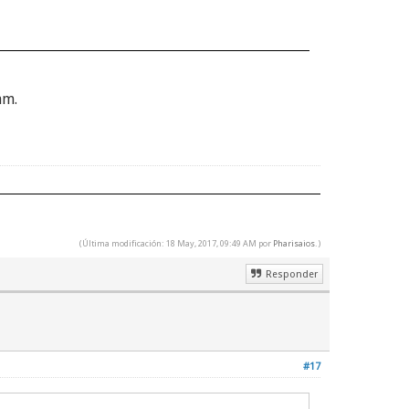
am.
(Última modificación: 18 May, 2017, 09:49 AM por
Pharisaios
.)
Responder
#17