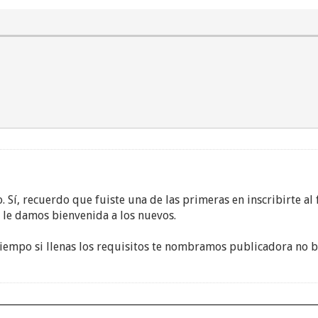
s como el de JHK y por eso, aquí me tienen apoyando la causa
.
chan de menos, creo que no se ha mencionado a Betfague y a N
. Sí, recuerdo que fuiste una de las primeras en inscribirte al
 le damos bienvenida a los nuevos.
 tiempo si llenas los requisitos te nombramos publicadora no 