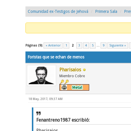
Comunidad ex-Testigos de Jehová
Primera Sala
Pre
2 voto(s) - 5 Media
1
2
3
4
5
Páginas (9):
« Anterior
1
2
3
4
5
…
9
Siguiente »
Foristas que se echan de menos
Pharisaios
Miembro Cobre
18 May, 2017, 09:37 AM
Fenantreno1987 escribió:
Pharisaios