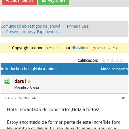
Iniciar sesión
Regístrate
Comunidad ex-Testigos de Jehová
Primera Sala
Presentaciones y Experiencias
Copyright authors please see our
disclaimer
.
(March 19, 2021)
Calificación:
introduction hola ¡Hola a todos!
Modo compacto
darui
Miembro Arena
05 Apr, 2024, 08:25 AM
#1
Hola. ¡Encantado de conocerlo! ¡Hola a todos!
Estoy encantado de formar parte de este increíble foro.
Mi nombre es [Migel], y me llena de alegría unirme a