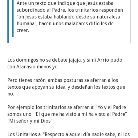
Ante un texto que indique que Jesús estaba
subordinado al Padre, los trinitarios responden
"oh Jesús estaba hablando desde su naturaleza
humana", hacen unos malabares difíciles de
creer.
oh! porque era necesario salpicar a los trinitarios?
Los domingos no se debate jajaja, y si ni Arrio pudo
interesante seria abrieras un hilo demostrando
con Atanasio menos yo.
quela postura de los trinitarios es incorrecta... yo
participaria activamente, solo para demostrar las
Pero tienes razón: ambas posturas se aferran a los
incoherencias que es leer la biblia XD
textos que apoyan su idea, y desdeñan los textos que
no.
ambas posturas (en realidad hay muchas mas!)
Por ejemplo los trinitarios se aferran a: "Yo y el Padre
trinitaria y antitrinitaria es incorrecta y correcta a
somos uno" 'El que me ha visto a mí ha visto al Padre"
la vez... es decir, son incoherencias según que libro
"Mi señor y mi Dios"
se lea.
Los Unitarios a: "Respecto a aquel día nadie sabe, ni los