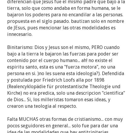
diferencian que Jesus fue el mismo padre que bajo a la
tierra, solo que como andaba en forma humana, se le
bajaron los poderes para no encandilar a las personas.
propuesta en el siglo pasado. bautizan solo en nombre
de JEsus, pues mencionar las otras modelidades es
innecesario.
Binitarismo: Dios y Jesus son el mismo, PERO cuando
bajo a la tierra le bajaron las fuerzas para poder ser
contenido por el cuerpo humano... ah! no existe el
espiritu santo, esta es una "fuerza motora", no una
persona en si. )no les suena esta ideologia?). Defendida
y postulada por Friedrich Loofs alla por 1898
(Realencyklopädie für protestantische Theologie und
Kirche) no era predica, solo una descripcion "cientifica"
de Dios... Si, los milleristas tomaron esas ideas, y
crearon una teologia al respecto.
Falta MUCHAS otras formas de cristianismo... con muy
pocos seguidores en general... solo fue para dar una
idea de las modalidades que hay antitrinitarias.