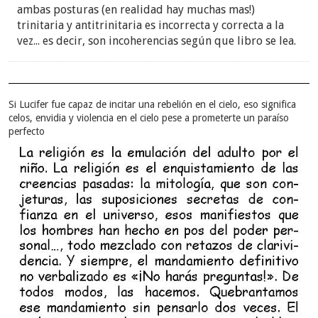
ambas posturas (en realidad hay muchas mas!)
Es curioso que la WT no da mayor importancia a
trinitaria y antitrinitaria es incorrecta y correcta a la
este pasaje de la Biblia. Hice una pequeña
vez... es decir, son incoherencias según que libro se lea.
investigación y no hay mucho sobre el tema. La
explicación que podría dar un anciano se basaría
en el Perspicacia, bajo la entrada Alimento:
Si Lucifer fue capaz de incitar una rebelión en el cielo, eso significa
celos, envidia y violencia en el cielo pese a prometerte un paraíso
perfecto
it-1 pág. 94 Alimento - escribió:
Algunos de sus discípulos que carecían de una
disposición espiritual se escandalizaron al oír a
Jesús comparar su carne y su sangre a comida y
bebida
(de la que podrían ‘alimentarse’
ejerciendo fe en el rescate)
esencial para la vida
eterna.
Es decir, que cualquiera puede comer y beber,
pero en sentido espiritual, simplemente ejerciendo
fe.