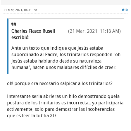
día":
21 Mar, 2021, 04:31 PM
#10
it-2 pág. 1169 Últimos días - escribió:
Charles Fiasco Rusell
(21 Mar, 2021, 11:18 AM)
escribió:
“Último día.” La Biblia también se refiere a un
“último día” durante el cual tendrá lugar la
Ante un texto que indique que Jesús estaba
resurrección de los muertos. (Jn 6:39, 40, 44;
subordinado al Padre, los trinitarios responden "oh
11:24; compárese con Da 12:13.) En Juan 12:48
Jesús estaba hablando desde su naturaleza
este “último día” se relaciona con un tiempo de
humana", hacen unos malabares difíciles de creer.
juicio. Por lo tanto, es obvio que aplica a un
tiempo futuro mucho más distante que el fin
oh! porque era necesario salpicar a los trinitarios?
del período apostólico. (Compárese con 1Te
4:15-17; 2Te 2:1-3; Rev 20:4-6, 12.)
interesante seria abrieras un hilo demostrando quela
postura de los trinitarios es incorrecta... yo participaria
Si quienes comen y beben durante la
activamente, solo para demostrar las incoherencias
conmemoración son únicamente los ungidos, ¿por
que es leer la biblia XD
qué dice Jesús que serán resucitados en el último
día?