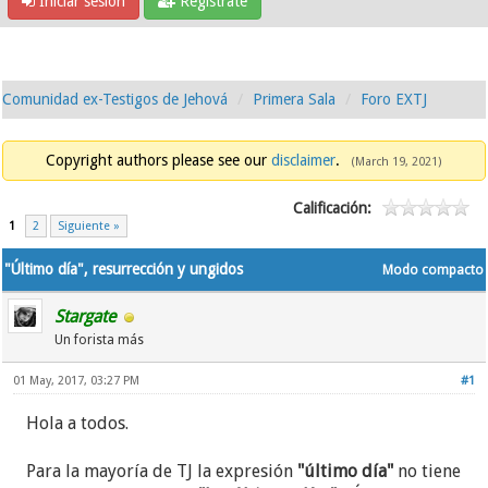
Iniciar sesión
Regístrate
Comunidad ex-Testigos de Jehová
Primera Sala
Foro EXTJ
Copyright authors please see our
disclaimer
.
(March 19, 2021)
Calificación:
1
2
Siguiente »
"Último día", resurrección y ungidos
Modo compacto
Stargate
Un forista más
01 May, 2017, 03:27 PM
#1
Hola a todos.
Para la mayoría de TJ la expresión
"último día"
no tiene