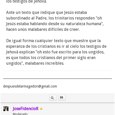
los testigos de Jehová.
En este capítulo 6 es cuando Jesús habla de
comer
su carne y beber su sangre,
razón por la cual
Ante un texto que indique que Jesús estaba
muchos se alejaron de él por considerar este
subordinado al Padre, los trinitarios responden "oh
discurso ofensivo, es cuando le pregunta a Pedro si
Jesús estaba hablando desde su naturaleza humana",
no se irán ellos también y la conocida respuesta de:
hacen unos malabares difíciles de creer.
"Señor, ¿a quién nos iremos? Tú tienes dichos de
vida eterna", tan citada por la WT.
De igual forma cualquier texto que muestre que la
esperanza de los cristianos es ir al cielo los testigos de
El versículo en el cual me quiero concentrar es Juan
Jehová explican "oh esto fue escrito para los ungidos,
6:54:
es que todos los cristianos del primer siglo eran
ungidos", malabares increíbles.
Juan 6:54 TNM - escribió:
"El que se alimenta de mi carne y bebe mi
despuesdelarmagedon@gmail.com
sangre tiene vida eterna, y yo lo resucitaré en el
último día".
JoseFidencioR
En el Perspicacia aparece esta definición de "Último
Moderado