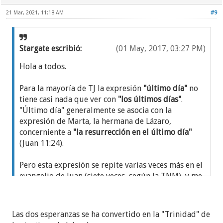
21 Mar, 2021, 11:18 AM
#9
Stargate escribió:
(01 May, 2017, 03:27 PM)
Hola a todos.
Para la mayoría de TJ la expresión
"último día"
no
tiene casi nada que ver con
"los últimos días"
.
"Último día" generalmente se asocia con la
expresión de Marta, la hermana de Lázaro,
concerniente a
"la resurrección en el último día"
(Juan 11:24).
Pero esta expresión se repite varias veces más en el
evangelio de Juan (siete veces, según la TNM), y me
quiero concentrar en el capítulo 6, donde aparece
cuatro veces, siempre relacionada con la
resurrección.
Las dos esperanzas se ha convertido en la "Trinidad" de