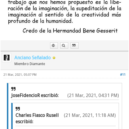
Así que cuidadito con comer de los emblemas, son
solamente para los "ungidos".
Si quieren resucitar no hagan lo que dijo Jesús:
comer su carne y beber su sangre.
Anciano Señalado
Miembro Diamante
21 Mar, 2021, 05:07 PM
#11
JoseFidencioR escribió:
(21 Mar, 2021, 04:31 PM)
Charles Fiasco Rusell
(21 Mar, 2021, 11:18 AM)
escribió: