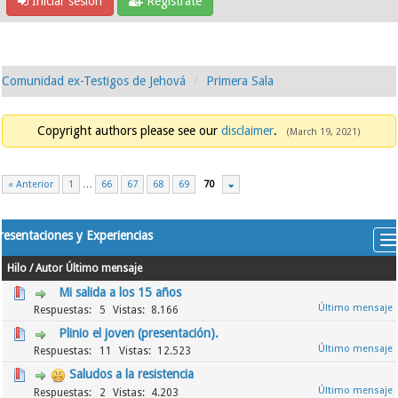
Iniciar sesión
Regístrate
Comunidad ex-Testigos de Jehová
Primera Sala
Copyright authors please see our
disclaimer
.
(March 19, 2021)
« Anterior
1
…
66
67
68
69
70
resentaciones y Experiencias
Hilo
/
Autor
Último mensaje
Mi salida a los 15 años
5
8.166
Plinio el joven (presentación).
11
12.523
Saludos a la resistencia
2
4.203