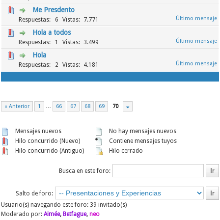
Me Presdento
6
7.771
Hola a todos
1
3.499
Hola
2
4.181
« Anterior
1
…
66
67
68
69
70
Mensajes nuevos
No hay mensajes nuevos
Hilo concurrido (Nuevo)
Contiene mensajes tuyos
Hilo concurrido (Antiguo)
Hilo cerrado
Busca en este foro:
Salto de foro:
Usuario(s) navegando este foro: 39 invitado(s)
Moderado por:
Aimée
,
Betfague
,
neo